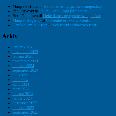
Margrete Hildal
til
Heite damer og gjemte svangerskap
Paal Frisvold
til
Lei av livet? Logg på Spond!
Berit Danielsen
til
Heite damer og gjemte svangerskap
Margret Hagerup
til
Voksentid er ikke voksenfri
Gry Wallem Nielssen
til
Voksentid er ikke voksenfri
Arkiv
januar 2026
november 2025
februar 2025
november 2024
oktober 2024
september 2024
juli 2024
mai 2024
april 2024
mars 2024
februar 2024
januar 2024
desember 2023
oktober 2023
september 2023