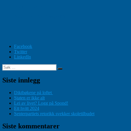
Margret Hagerup
Aspirerende Stortingspolitiker
Facebook
Twitter
LinkedIn
Søk
Søk
etter:
Siste innlegg
Diktbøkene på loftet
Staten er ikke alt
Lei av livet? Logg på Spond!
Ett hvitt 2024
Senterpartiets retorikk svekker skoletilbudet
Siste kommentarer