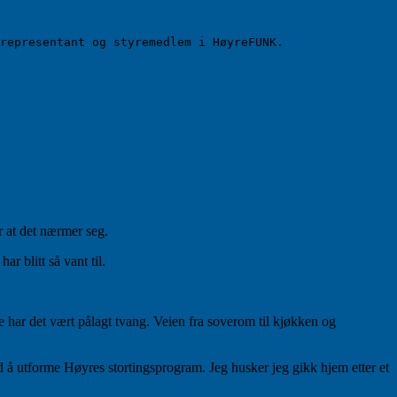
representant og styremedlem i HøyreFUNK. 

r at det nærmer seg.
r blitt så vant til.
re har det vært pålagt tvang. Veien fra soverom til kjøkken og
 å utforme Høyres stortingsprogram. Jeg husker jeg gikk hjem etter et