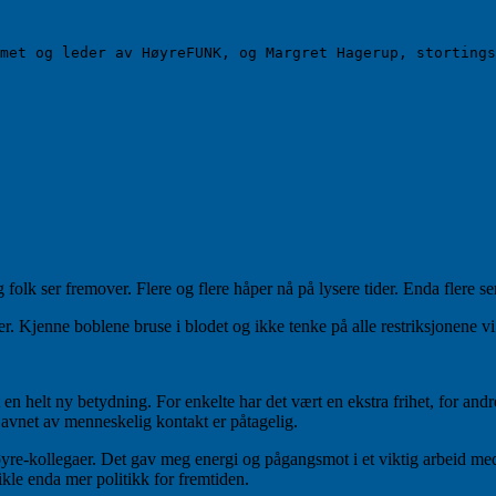
met og leder av HøyreFUNK, og Margret Hagerup, stortings
til
Hva
er
ditt
handikapp?
folk ser fremover. Flere og flere håper nå på lysere tider. Enda flere se
 Kjenne boblene bruse i blodet og ikke tenke på alle restriksjonene vi ha
en helt ny betydning. For enkelte har det vært en ekstra frihet, for and
 Savnet av menneskelig kontakt er påtagelig.
re-kollegaer. Det gav meg energi og pågangsmot i et viktig arbeid med
ikle enda mer politikk for fremtiden.