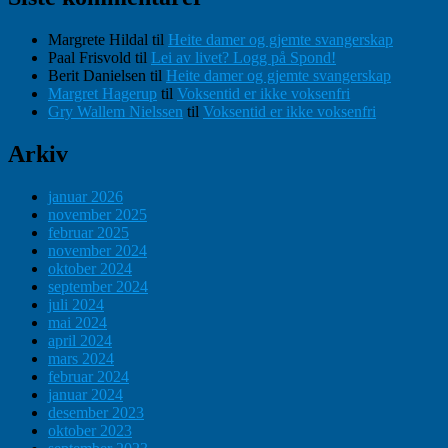
Margrete Hildal
til
Heite damer og gjemte svangerskap
Paal Frisvold
til
Lei av livet? Logg på Spond!
Berit Danielsen
til
Heite damer og gjemte svangerskap
Margret Hagerup
til
Voksentid er ikke voksenfri
Gry Wallem Nielssen
til
Voksentid er ikke voksenfri
Arkiv
januar 2026
november 2025
februar 2025
november 2024
oktober 2024
september 2024
juli 2024
mai 2024
april 2024
mars 2024
februar 2024
januar 2024
desember 2023
oktober 2023