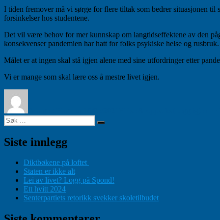
I tiden fremover må vi sørge for flere tiltak som bedrer situasjonen ti
forsinkelser hos studentene.
Det vil være behov for mer kunnskap om langtidseffektene av den påg
konsekvenser pandemien har hatt for folks psykiske helse og rusbruk.
Målet er at ingen skal stå igjen alene med sine utfordringer etter pan
Vi er mange som skal lære oss å mestre livet igjen.
Forfatter
Publisert
Kategorier
Margret Hagerup
16/05/2021
Helse & oppvekst
Legg igjen en
Søk
Søk
etter:
Siste innlegg
Diktbøkene på loftet
Staten er ikke alt
Lei av livet? Logg på Spond!
Ett hvitt 2024
Senterpartiets retorikk svekker skoletilbudet
Siste kommentarer