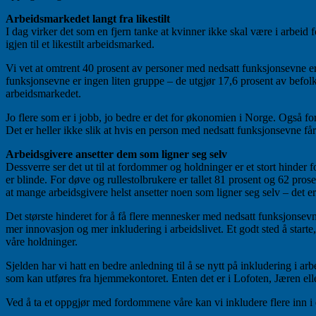
Arbeidsmarkedet langt fra likestilt
I dag virker det som en fjern tanke at kvinner ikke skal være i arbeid 
igjen til et likestilt arbeidsmarked.
Vi vet at omtrent 40 prosent av personer med nedsatt funksjonsevne er
funksjonsevne er ingen liten gruppe – de utgjør 17,6 prosent av befo
arbeidsmarkedet.
Jo flere som er i jobb, jo bedre er det for økonomien i Norge. Også for
Det er heller ikke slik at hvis en person med nedsatt funksjonsevne få
Arbeidsgivere ansetter dem som ligner seg selv
Dessverre ser det ut til at fordommer og holdninger er et stort hinder
er blinde. For døve og rullestolbrukere er tallet 81 prosent og 62 pro
at mange arbeidsgivere helst ansetter noen som ligner seg selv – det e
Det største hinderet for å få flere mennesker med nedsatt funksjonsev
mer innovasjon og mer inkludering i arbeidslivet. Et godt sted å star
våre holdninger.
Sjelden har vi hatt en bedre anledning til å se nytt på inkludering i a
som kan utføres fra hjemmekontoret. Enten det er i Lofoten, Jæren ell
Ved å ta et oppgjør med fordommene våre kan vi inkludere flere inn i e