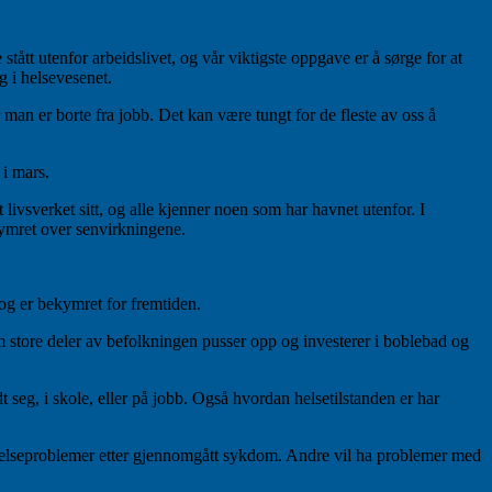
ått utenfor arbeidslivet, og vår viktigste oppgave er å sørge for at
g i helsevesenet.
man er borte fra jobb. Det kan være tungt for de fleste av oss å
 i mars.
livsverket sitt, og alle kjenner noen som har havnet utenfor. I
ekymret over senvirkningene.
 og er bekymret for fremtiden.
m store deler av befolkningen pusser opp og investerer i boblebad og
dt seg, i skole, eller på jobb. Også hvordan helsetilstanden er har
 helseproblemer etter gjennomgått sykdom. Andre vil ha problemer med