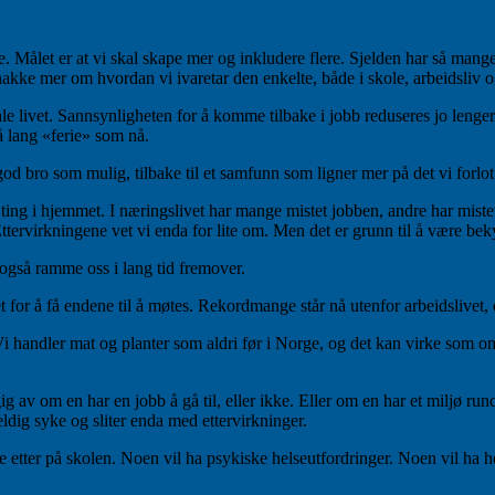
ålet er at vi skal skape mer og inkludere flere. Sjelden har så mange st
snakke mer om hvordan vi ivaretar den enkelte, både i skole, arbeidsliv o
le livet. Sannsynligheten for å komme tilbake i jobb reduseres jo lenger 
så lang «ferie» som nå.
god bro som mulig, tilbake til et samfunn som ligner mer på det vi forlot
ing i hjemmet. I næringslivet har mange mistet jobben, andre har mistet 
Ettervirkningene vet vi enda for lite om. Men det er grunn til å være b
også ramme oss i lang tid fremover.
 for å få endene til å møtes. Rekordmange står nå utenfor arbeidslivet,
 Vi handler mat og planter som aldri før i Norge, og det kan virke som o
gig av om en har en jobb å gå til, eller ikke. Eller om en har et miljø run
ldig syke og sliter enda med ettervirkninger.
 etter på skolen. Noen vil ha psykiske helseutfordringer. Noen vil ha