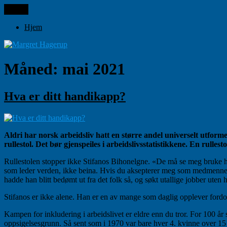
Gå
Meny
Margret Hagerup
til
innhold
Hjem
Måned:
mai 2021
Hva er ditt handikapp?
Aldri har norsk arbeidsliv hatt en større andel universelt utfor
rullestol. Det bør gjenspeiles i arbeidslivsstatistikkene. En rulles
Rullestolen stopper ikke Stifanos Bihonelgne. «De må se meg bruke h
som leder verden, ikke beina. Hvis du aksepterer meg som medmenneske,
hadde han blitt bedømt ut fra det folk så, og søkt utallige jobber uten
Stifanos er ikke alene. Han er en av mange som daglig opplever fordo
Kampen for inkludering i arbeidslivet er eldre enn du tror. For 100 år s
oppsigelsesgrunn. Så sent som i 1970 var bare hver 4. kvinne over 15 