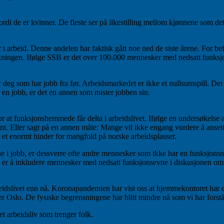
fordi de er kvinner. De fleste ser på likestilling mellom kjønnene som de
 i arbeid. Denne andelen har faktisk gått noe ned de siste årene. For b
lkningen. Ifølge SSB er det over 100.000 mennesker med nedsatt funksj
 deg som har jobb fra før. Arbeidsmarkedet er ikke et nullsumspill. Det 
r en jobb, er det en annen som mister jobben sin.
 for at funksjonshemmede får delta i arbeidslivet. Ifølge en undersøkels
sent. Eller sagt på en annen måte: Mange vil ikke engang vurdere å anse
r et enormt hinder for mangfold på norske arbeidsplasser.
ne i jobb, er dessverre ofte andre mennesker som ikke har en funksjonsn
te, er å inkludere mennesker med nedsatt funksjonsevne i diskusjonen om
rbeidslivet enn nå. Koronapandemien har vist oss at hjemmekontoret har e
er Oslo. De fysiske begrensningene har blitt mindre nå som vi har forst
t arbeidsliv som trenger folk.