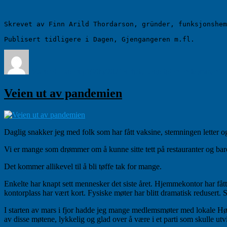
Skrevet av Finn Arild Thordarson, gründer, funksjonshem
Publisert tidligere i Dagen, Gjengangeren m.fl.
Forfatter
Publisert
Kategorier
Margret Hagerup
19/05/2021
Arbeid
Legg igjen en kommentar
Veien ut av pandemien
Daglig snakker jeg med folk som har fått vaksine, stemningen letter og 
Vi er mange som drømmer om å kunne sitte tett på restauranter og barer.
Det kommer allikevel til å bli tøffe tak for mange.
Enkelte har knapt sett mennesker det siste året. Hjemmekontor har fått 
kontorplass har vært kort. Fysiske møter har blitt dramatisk redusert.
I starten av mars i fjor hadde jeg mange medlemsmøter med lokale Høy
av disse møtene, lykkelig og glad over å være i et parti som skulle utv