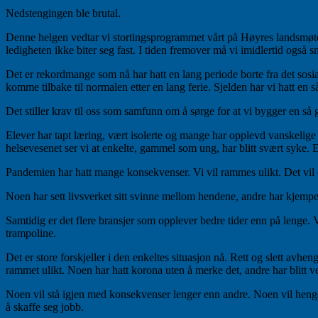
Nedstengingen ble brutal.
Denne helgen vedtar vi stortingsprogrammet vårt på Høyres landsmøte. M
ledigheten ikke biter seg fast. I tiden fremover må vi imidlertid også 
Det er rekordmange som nå har hatt en lang periode borte fra det sosia
komme tilbake til normalen etter en lang ferie. Sjelden har vi hatt en 
Det stiller krav til oss som samfunn om å sørge for at vi bygger en så 
Elever har tapt læring, vært isolerte og mange har opplevd vanskelige t
helsevesenet ser vi at enkelte, gammel som ung, har blitt svært syke. 
Pandemien har hatt mange konsekvenser. Vi vil rammes ulikt. Det vil 
Noen har sett livsverket sitt svinne mellom hendene, andre har kjempet
Samtidig er det flere bransjer som opplever bedre tider enn på lenge.
trampoline.
Det er store forskjeller i den enkeltes situasjon nå. Rett og slett avhen
rammet ulikt. Noen har hatt korona uten å merke det, andre har blitt ve
Noen vil stå igjen med konsekvenser lenger enn andre. Noen vil henge
å skaffe seg jobb.