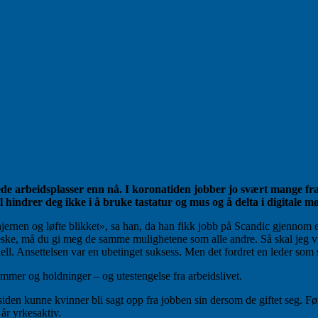
mede arbeidsplasser enn nå. I koronatiden jobber jo svært mange f
tol hindrer deg ikke i å bruke tastatur og mus og å delta i digitale mø
jernen og løfte blikket», sa han, da han fikk jobb på Scandic gjennom
 må du gi meg de samme mulighetene som alle andre. Så skal jeg vise at j
 hell. Ansettelsen var en ubetinget suksess. Men det fordret en leder som
mmer og holdninger – og utestengelse fra arbeidslivet.
iden kunne kvinner bli sagt opp fra jobben sin dersom de giftet seg. Førs
år yrkesaktiv.