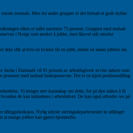
t eneste normale. Men for andre grupper er det fortsatt et godt stykke
efolkningen ellers er tallet nærmere 75 prosent. Gruppen med nedsatt
onsevne i Norge som ønsker å jobbe, men likevel står utenfor
er ikke slik at hvis en kvinne får en jobb, mister en mann jobben sin.
e av Incita i Danmark vil 91 prosent av arbeidsgivere avvise søkere som
tte personer med nedsatt funksjonsevne. Det er en kjent problemstilling
edsettelse. Vi trenger mer kunnskap om dette, for på den måten å få
 hvordan de kan inkluderes i arbeidslivet. De kan også utfordre oss på
n tilleggsfunksjon. Nylig utlyste næringsdepartementet to stillinger
ått at mange jobber kan gjøres hjemmefra.