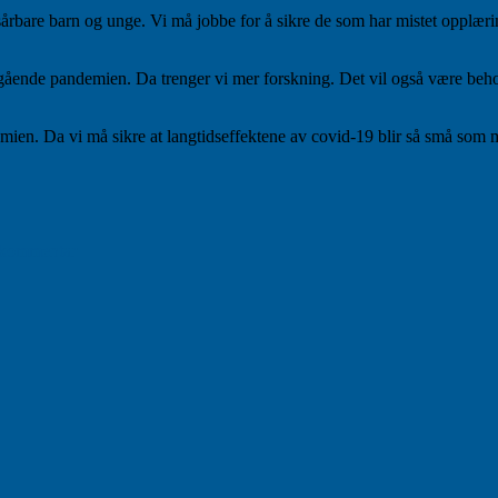
l sårbare barn og unge. Vi må jobbe for å sikre de som har mistet opplær
ående pandemien. Da trenger vi mer forskning. Det vil også være behov 
demien. Da vi må sikre at langtidseffektene av covid-19 blir så små som m
til
Veien
 kommentar
ut
av
pandemien