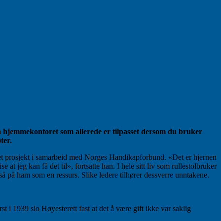
ra hjemmekontoret som allerede er tilpasset dersom du bruker
ter.
 et prosjekt i samarbeid med Norges Handikapforbund. «Det er hjernen
eg kan få det til», fortsatte han. I hele sitt liv som rullestolbruker
 så på ham som en ressurs. Slike ledere tilhører dessverre unntakene.
t i 1939 slo Høyesterett fast at det å være gift ikke var saklig