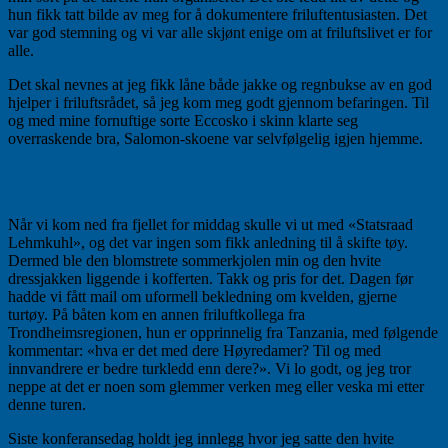
hun fikk tatt bilde av meg for å dokumentere friluftentusiasten. Det
var god stemning og vi var alle skjønt enige om at friluftslivet er for
alle.
Det skal nevnes at jeg fikk låne både jakke og regnbukse av en god
hjelper i friluftsrådet, så jeg kom meg godt gjennom befaringen. Til
og med mine fornuftige sorte Eccosko i skinn klarte seg
overraskende bra, Salomon-skoene var selvfølgelig igjen hjemme.
Flott over Bergen by – Fløyen
Når vi kom ned fra fjellet for middag skulle vi ut med «Statsraad
Lehmkuhl», og det var ingen som fikk anledning til å skifte tøy.
Dermed ble den blomstrete sommerkjolen min og den hvite
dressjakken liggende i kofferten. Takk og pris for det. Dagen før
hadde vi fått mail om uformell bekledning om kvelden, gjerne
turtøy. På båten kom en annen friluftkollega fra
Trondheimsregionen, hun er opprinnelig fra Tanzania, med følgende
kommentar: «hva er det med dere Høyredamer? Til og med
innvandrere er bedre turkledd enn dere?». Vi lo godt, og jeg tror
neppe at det er noen som glemmer verken meg eller veska mi etter
denne turen.
Siste konferansedag holdt jeg innlegg hvor jeg satte den hvite