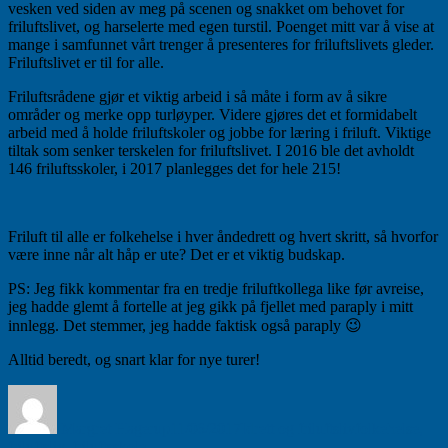
vesken ved siden av meg på scenen og snakket om behovet for
friluftslivet, og harselerte med egen turstil. Poenget mitt var å vise at
mange i samfunnet vårt trenger å presenteres for friluftslivets gleder.
Friluftslivet er til for alle.
Friluftsrådene gjør et viktig arbeid i så måte i form av å sikre
områder og merke opp turløyper. Videre gjøres det et formidabelt
arbeid med å holde friluftskoler og jobbe for læring i friluft. Viktige
tiltak som senker terskelen for friluftslivet. I 2016 ble det avholdt
146 friluftsskoler, i 2017 planlegges det for hele 215!
Friluft til alle er folkehelse i hver åndedrett og hvert skritt, så hvorfor
være inne når alt håp er ute? Det er et viktig budskap.
PS: Jeg fikk kommentar fra en tredje friluftkollega like før avreise,
jeg hadde glemt å fortelle at jeg gikk på fjellet med paraply i mitt
innlegg. Det stemmer, jeg hadde faktisk også paraply 😉
Alltid beredt, og snart klar for nye turer!
Forfatter
Publisert
Kategorier
Stikkord
Margret Hagerup
11/06/2017
Idrett og friluftsliv
folkehelse
,
friluftsliv
,
friluftsskole