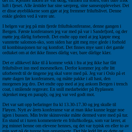
det fri. Kjenner lukten av våt skog, varmen fra solen, eller bare frisk
luft i fjeset. Alle årstider har sine særpreg, sine sanseopplevelser. Det
er disse øyeblikkene som gjør at jeg fremmer friluftslivet. Denne
enkle gleden ved å være ute.
I helgen var jeg på min fjerde friluftskonferanse, denne gangen i
Bergen. Første konferansen jeg var med på var i Sandefjord, og der
møtte jeg dårlig forberedt. Det endte opp med at jeg kjøpte meg
vanntette salomon-sko, som siden har gitt meg mye glede i forhold
til kombinasjonen tur og komfort. Det finnes mye sant i det gamle
ordtaket om at det ikke finnes dårlig vær, bare dårlige klær.
Det er allikevel ikke til å komme vekk i fra at jeg ikke har fått
friluftslivet inn med morsmelken. Derfor kommer jeg ofte litt
uforberedt til de tingene jeg skal være med på. Jeg var i Oslo på et
møte dagen før konferansen, og måtte pakke i all hast, den
morgenen jeg dro. Det endte opp med at jeg ankom Bergen i trench
coat, i strålende regnvær. En snill medarbeider på flyplassen
skjenket meg en paraply, og jeg var ved godt mot.
Det var satt opp befaringer fra kl 13.30-17.30 og jeg skulle til
Fløyen. Nytt av årets konferanse var at man ikke kunne legge noe
igjen i bussen. Min hvite skinnveske måtte dermed være med på tur.
En stund ut i turen kommenterte en friluftkollega, som var lærer, at
jeg minnet henne om elevene hennes, og det var typisk en eller to av
min sort på de turene hun organiserte. Det ble ledd litt av dette og