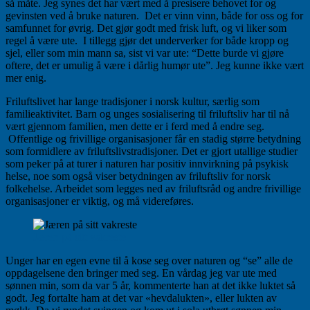
så måte. Jeg synes det har vært med å presisere behovet for og
gevinsten ved å bruke naturen. Det er vinn vinn, både for oss og for
samfunnet for øvrig. Det gjør godt med frisk luft, og vi liker som
regel å være ute. I tillegg gjør det underverker for både kropp og
sjel, eller som min mann sa, sist vi var ute: “Dette burde vi gjøre
oftere, det er umulig å være i dårlig humør ute”. Jeg kunne ikke vært
mer enig.
Friluftslivet har lange tradisjoner i norsk kultur, særlig som
familieaktivitet. Barn og unges sosialisering til friluftsliv har til nå
vært gjennom familien, men dette er i ferd med å endre seg.
Offentlige og frivillige organisasjoner får en stadig større betydning
som formidlere av friluftslivstradisjoner. Det er gjort utallige studier
som peker på at turer i naturen har positiv innvirkning på psykisk
helse, noe som også viser betydningen av friluftsliv for norsk
folkehelse. Arbeidet som legges ned av friluftsråd og andre frivillige
organisasjoner er viktig, og må videreføres.
Jæren på sitt vakreste
Unger har en egen evne til å kose seg over naturen og “se” alle de
oppdagelsene den bringer med seg. En vårdag jeg var ute med
sønnen min, som da var 5 år, kommenterte han at det ikke luktet så
godt. Jeg fortalte ham at det var «hevdalukten», eller lukten av