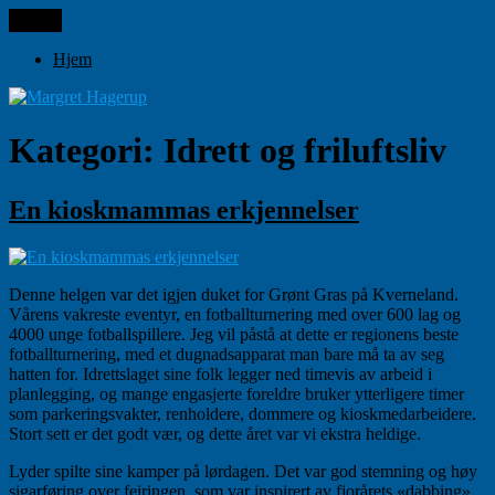
Gå
Meny
Margret Hagerup
til
innhold
Hjem
Kategori:
Idrett og friluftsliv
En kioskmammas erkjennelser
Denne helgen var det igjen duket for Grønt Gras på Kverneland.
Vårens vakreste eventyr, en fotballturnering med over 600 lag og
4000 unge fotballspillere. Jeg vil påstå at dette er regionens beste
fotballturnering, med et dugnadsapparat man bare må ta av seg
hatten for. Idrettslaget sine folk legger ned timevis av arbeid i
planlegging, og mange engasjerte foreldre bruker ytterligere timer
som parkeringsvakter, renholdere, dommere og kioskmedarbeidere.
Stort sett er det godt vær, og dette året var vi ekstra heldige.
Lyder spilte sine kamper på lørdagen. Det var god stemning og høy
sigarføring over feiringen, som var inspirert av fjorårets «dabbing».