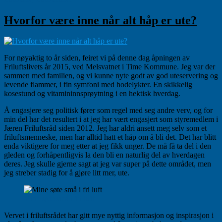
Hvorfor være inne når alt håp er ute?
For nøyaktig to år siden, feiret vi på denne dag åpningen av
Friluftslivets år 2015, ved Melsvatnet i Time Kommune. Jeg var der
sammen med familien, og vi kunne nyte godt av god uteservering og
levende flammer, i fin symfoni med hodelykter. En skikkelig
kosestund og vitamininnsprøytning i en hektisk hverdag.
Å engasjere seg politisk fører som regel med seg andre verv, og for
min del har det resultert i at jeg har vært engasjert som styremedlem i
Jæren Friluftsråd siden 2012. Jeg har aldri ansett meg selv som et
friluftsmenneske, men har alltid hatt et håp om å bli det. Det har blitt
enda viktigere for meg etter at jeg fikk unger. De må få ta del i den
gleden og forhåpentligvis la den bli en naturlig del av hverdagen
deres. Jeg skulle gjerne sagt at jeg var super på dette området, men
jeg streber stadig for å gjøre litt mer, ute.
Mine søte små i fri luft
Vervet i friluftsrådet har gitt mye nyttig informasjon og inspirasjon i