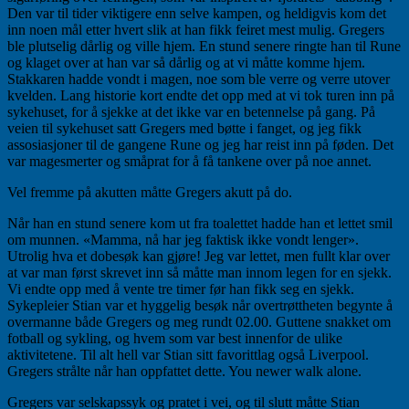
Den var til tider viktigere enn selve kampen, og heldigvis kom det
inn noen mål etter hvert slik at han fikk feiret mest mulig. Gregers
ble plutselig dårlig og ville hjem. En stund senere ringte han til Rune
og klaget over at han var så dårlig og at vi måtte komme hjem.
Stakkaren hadde vondt i magen, noe som ble verre og verre utover
kvelden. Lang historie kort endte det opp med at vi tok turen inn på
sykehuset, for å sjekke at det ikke var en betennelse på gang. På
veien til sykehuset satt Gregers med bøtte i fanget, og jeg fikk
assosiasjoner til de gangene Rune og jeg har reist inn på føden. Det
var magesmerter og småprat for å få tankene over på noe annet.
Vel fremme på akutten måtte Gregers akutt på do.
Når han en stund senere kom ut fra toalettet hadde han et lettet smil
om munnen. «Mamma, nå har jeg faktisk ikke vondt lenger».
Utrolig hva et dobesøk kan gjøre! Jeg var lettet, men fullt klar over
at var man først skrevet inn så måtte man innom legen for en sjekk.
Vi endte opp med å vente tre timer før han fikk seg en sjekk.
Sykepleier Stian var et hyggelig besøk når overtrøttheten begynte å
overmanne både Gregers og meg rundt 02.00. Guttene snakket om
fotball og sykling, og hvem som var best innenfor de ulike
aktivitetene. Til alt hell var Stian sitt favorittlag også Liverpool.
Gregers strålte når han oppfattet dette. You newer walk alone.
Gregers var selskapssyk og pratet i vei, og til slutt måtte Stian