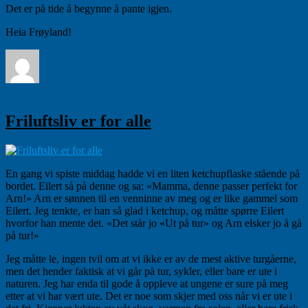
Det er på tide å begynne å pante igjen.
Heia Frøyland!
Forfatter
Publisert
Kategorier
Margret Hagerup
30/04/2018
Bakgrunn
,
Idrett og
til
friluftsliv
Legg igjen en kommentar
En
kioskmammas
Friluftsliv er for alle
erkjennelser
En gang vi spiste middag hadde vi en liten ketchupflaske stående på
bordet. Eilert så på denne og sa: «Mamma, denne passer perfekt for
Arn!» Arn er sønnen til en venninne av meg og er like gammel som
Eilert. Jeg tenkte, er han så glad i ketchup, og måtte spørre Eilert
hvorfor han mente det. «Det står jo «Ut på tur» og Arn elsker jo å gå
på tur!»
Jeg måtte le, ingen tvil om at vi ikke er av de mest aktive turgåerne,
men det hender faktisk at vi går på tur, sykler, eller bare er ute i
naturen. Jeg har enda til gode å oppleve at ungene er sure på meg
etter at vi har vært ute. Det er noe som skjer med oss når vi er ute i