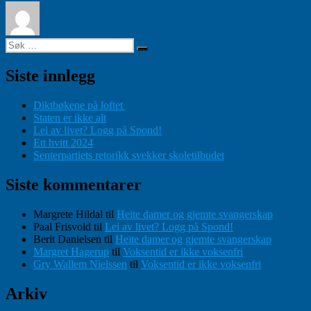
Forfatter
Publisert
Kategorier
Margret Hagerup
13/01/2017
18/04/2017
Idrett og friluftsliv
Søk
Søk
etter:
Siste innlegg
Diktbøkene på loftet
Staten er ikke alt
Lei av livet? Logg på Spond!
Ett hvitt 2024
Senterpartiets retorikk svekker skoletilbudet
Siste kommentarer
Margrete Hildal
til
Heite damer og gjemte svangerskap
Paal Frisvold
til
Lei av livet? Logg på Spond!
Berit Danielsen
til
Heite damer og gjemte svangerskap
Margret Hagerup
til
Voksentid er ikke voksenfri
Gry Wallem Nielssen
til
Voksentid er ikke voksenfri
Arkiv