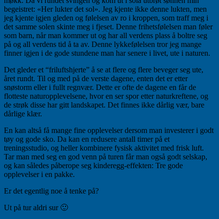
møkk. Da vi rundet svingen og kom ut i sola utbrøt sønnen min
begeistret: «Her lukter det sol». Jeg kjente ikke denne lukten, men
jeg kjente igjen gleden og følelsen av ro i kroppen, som traff meg i
det samme solen skinte meg i fjeset. Denne frihetsfølelsen man føler
som barn, når man kommer ut og har all verdens plass å boltre seg
på og all verdens tid å ta av. Denne lykkefølelsen tror jeg mange
finner igjen i de gode stundene man har senere i livet, ute i naturen.
Det gleder et “friluftshjerte” å se at flere og flere beveger seg ute,
året rundt. Til og med på de verste dagene, enten det er etter
snøstorm eller i fullt regnvær. Dette er ofte de dagene en får de
flotteste naturopplevelsene, hvor en ser spor etter naturkreftene, og
de strøk disse har gitt landskapet. Det finnes ikke dårlig vær, bare
dårlige klær.
En kan altså få mange fine opplevelser dersom man investerer i godt
tøy og gode sko. Da kan en redusere antall timer på et
treningsstudio, og heller kombinere fysisk aktivitet med frisk luft.
Tar man med seg en god venn på turen får man også godt selskap,
og kan således påberope seg kinderegg-effekten: Tre gode
opplevelser i en pakke.
Er det egentlig noe å tenke på?
Ut på tur aldri sur 🙂