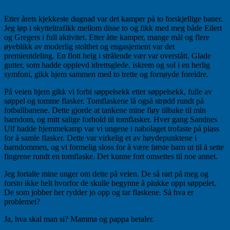
Solbriller og cap gjør susen ved lite søvn
Etter årets kjekkeste dugnad var det kamper på to forskjellige baner.
Jeg løp i skytteltrafikk mellom disse to og fikk med meg både Eilert
og Gregers i full aktivitet. Etter åtte kamper, mange mål og flere
øyeblikk av moderlig stolthet og engasjement var det
premieutdeling. En flott helg i strålende vær var overstått. Glade
gutter, som hadde opplevd idrettsglede, iskrem og sol i en herlig
symfoni, gikk hjem sammen med to trette og fornøyde foreldre.
På veien hjem gikk vi forbi søppelsekk etter søppelsekk, fulle av
søppel og tomme flasker. Tomflaskene lå også strødd rundt på
fotballbanene. Dette gjorde at tankene mine fløy tilbake til min
barndom, og mitt salige forhold til tomflasker. Hver gang Sandnes
Ulf hadde hjemmekamp var vi ungene i nabolaget trofaste på plass
for å samle flasker. Dette var virkelig et av høydepunktene i
barndommen, og vi formelig sloss for å være første barn ut til å sette
fingrene rundt en tomflaske. Det kunne fort omsettes til noe annet.
Jeg fortalte mine unger om dette på veien. De så rart på meg og
forsto ikke helt hvorfor de skulle begynne å plukke oppi søppelet.
De som jobber her rydder jo opp og tar flaskene. Så hva er
problemet?
Ja, hva skal man si? Mamma og pappa betaler.