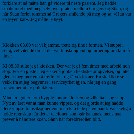
forklare at nå måtte han gå videre til neste pasient. Jeg hadde
småhumret med meg selv over praten mellom Gregers og Stian, og
når Stian forlot rommet så Gregers smilende på meg og sa: «Han var
en løyen kar». Jeg måtte le høyt.
Nattevakt på sykehuset
Klokken 03.00 var vi hjemme, trette og fine i formen. Vi stupte i
seng, vel vitende om at det var kioskdugnad og turnering om kun få
timer.
Kl 08.30 stilte jeg i kiosken. Der var jeg i fem timer med arbeid non
stop. For en glede! Jeg elsker å jobbe i hektiske omgivelser, og intet
gleder meg mer enn å treffe folk og få vekk køer. En skal ikke se
vekk fra at jeg begynner i serviceyrket igjen, når jeg en gang
forsvinner ut av politikken.
Mine tre gutter kom hyppig innom kiosken og ville ha is og snop.
Nytt av året var at man kunne vippse, og det gjorde at jeg hadde
flere vippse-transaksjoner enn man kan telle på en hånd. Vanskelig å
holde regnskap når det er telefonen som går bananas, mens man
prøver å håndtere køen. Sånn har foreldrerollen blitt.