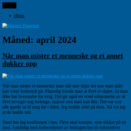
Gå
Meny
Margret Hagerup
til
innhold
Hjem
Måned:
april 2024
Når man mister et menneske og et annet
dukker opp
Når man mister et menneske man står nær skjer det noe man aldri
kan være forberedt på. Plutselig forstår man at livet er skjørt. At man
ikke har hverandre for evig. Det gir også en vond erkjennelse av at
livet beveger seg forlengs, raskere enn man kan like. Det var noe
alle gamle sa til meg før i tiden. Jeg trodde aldri på dem. Nå vet jeg
at de hadde rett.
Snart har jeg konfirmant i hus. Flere skal komme, som rekker på en
snor. Samtidig med forberedelser av feiringen inn til voksenlivet