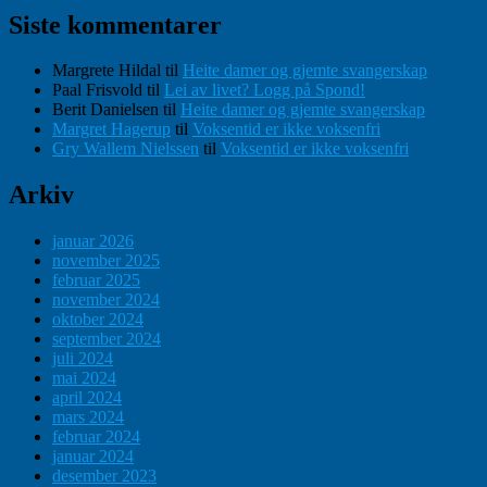
Siste kommentarer
Margrete Hildal
til
Heite damer og gjemte svangerskap
Paal Frisvold
til
Lei av livet? Logg på Spond!
Berit Danielsen
til
Heite damer og gjemte svangerskap
Margret Hagerup
til
Voksentid er ikke voksenfri
Gry Wallem Nielssen
til
Voksentid er ikke voksenfri
Arkiv
januar 2026
november 2025
februar 2025
november 2024
oktober 2024
september 2024
juli 2024
mai 2024
april 2024
mars 2024
februar 2024
januar 2024
desember 2023