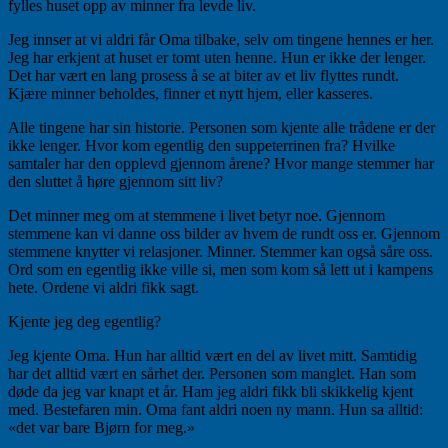
fylles huset opp av minner fra levde liv.
Jeg innser at vi aldri får Oma tilbake, selv om tingene hennes er her.
Jeg har erkjent at huset er tomt uten henne. Hun er ikke der lenger.
Det har vært en lang prosess å se at biter av et liv flyttes rundt.
Kjære minner beholdes, finner et nytt hjem, eller kasseres.
Alle tingene har sin historie. Personen som kjente alle trådene er der
ikke lenger. Hvor kom egentlig den suppeterrinen fra? Hvilke
samtaler har den opplevd gjennom årene? Hvor mange stemmer har
den sluttet å høre gjennom sitt liv?
Det minner meg om at stemmene i livet betyr noe. Gjennom
stemmene kan vi danne oss bilder av hvem de rundt oss er. Gjennom
stemmene knytter vi relasjoner. Minner. Stemmer kan også såre oss.
Ord som en egentlig ikke ville si, men som kom så lett ut i kampens
hete. Ordene vi aldri fikk sagt.
Kjente jeg deg egentlig?
Jeg kjente Oma. Hun har alltid vært en del av livet mitt. Samtidig
har det alltid vært en sårhet der. Personen som manglet. Han som
døde da jeg var knapt et år. Ham jeg aldri fikk bli skikkelig kjent
med. Bestefaren min. Oma fant aldri noen ny mann. Hun sa alltid:
«det var bare Bjørn for meg.»