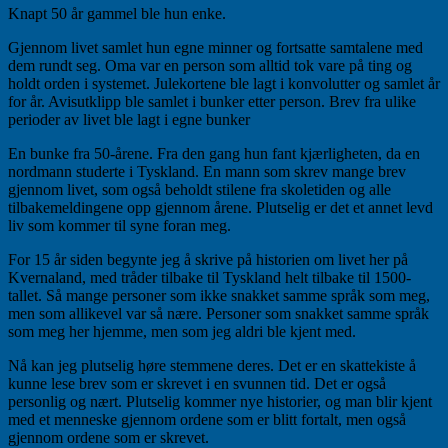
Knapt 50 år gammel ble hun enke.
Gjennom livet samlet hun egne minner og fortsatte samtalene med
dem rundt seg. Oma var en person som alltid tok vare på ting og
holdt orden i systemet. Julekortene ble lagt i konvolutter og samlet år
for år. Avisutklipp ble samlet i bunker etter person. Brev fra ulike
perioder av livet ble lagt i egne bunker
En bunke fra 50-årene. Fra den gang hun fant kjærligheten, da en
nordmann studerte i Tyskland. En mann som skrev mange brev
gjennom livet, som også beholdt stilene fra skoletiden og alle
tilbakemeldingene opp gjennom årene. Plutselig er det et annet levd
liv som kommer til syne foran meg.
For 15 år siden begynte jeg å skrive på historien om livet her på
Kvernaland, med tråder tilbake til Tyskland helt tilbake til 1500-
tallet. Så mange personer som ikke snakket samme språk som meg,
men som allikevel var så nære. Personer som snakket samme språk
som meg her hjemme, men som jeg aldri ble kjent med.
Nå kan jeg plutselig høre stemmene deres. Det er en skattekiste å
kunne lese brev som er skrevet i en svunnen tid. Det er også
personlig og nært. Plutselig kommer nye historier, og man blir kjent
med et menneske gjennom ordene som er blitt fortalt, men også
gjennom ordene som er skrevet.