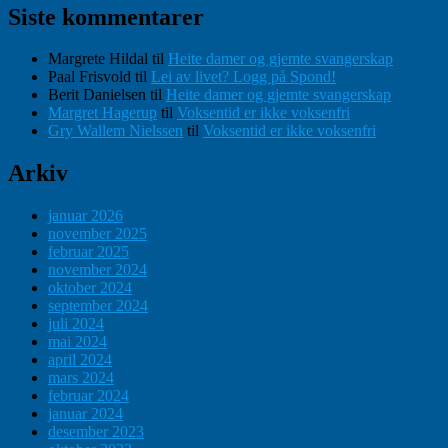
Siste kommentarer
Margrete Hildal
til
Heite damer og gjemte svangerskap
Paal Frisvold
til
Lei av livet? Logg på Spond!
Berit Danielsen
til
Heite damer og gjemte svangerskap
Margret Hagerup
til
Voksentid er ikke voksenfri
Gry Wallem Nielssen
til
Voksentid er ikke voksenfri
Arkiv
januar 2026
november 2025
februar 2025
november 2024
oktober 2024
september 2024
juli 2024
mai 2024
april 2024
mars 2024
februar 2024
januar 2024
desember 2023