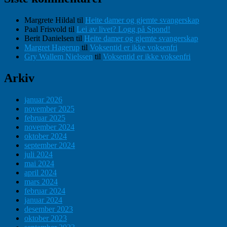
Margrete Hildal
til
Heite damer og gjemte svangerskap
Paal Frisvold
til
Lei av livet? Logg på Spond!
Berit Danielsen
til
Heite damer og gjemte svangerskap
Margret Hagerup
til
Voksentid er ikke voksenfri
Gry Wallem Nielssen
til
Voksentid er ikke voksenfri
Arkiv
januar 2026
november 2025
februar 2025
november 2024
oktober 2024
september 2024
juli 2024
mai 2024
april 2024
mars 2024
februar 2024
januar 2024
desember 2023
oktober 2023