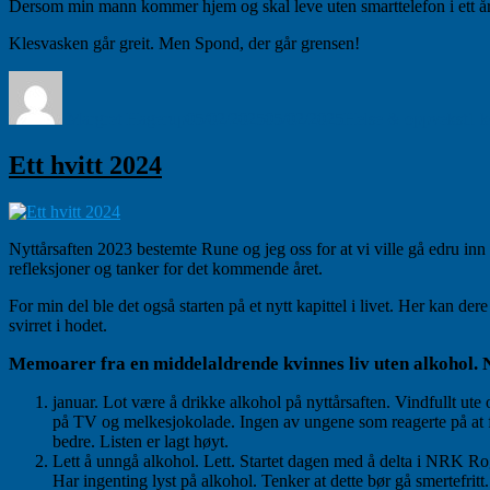
Dersom min mann kommer hjem og skal leve uten smarttelefon i ett år k
Klesvasken går greit. Men Spond, der går grensen!
Forfatter
Publisert
Kategorier
Margret Hagerup
05/02/2025
05/02/2025
Helse & oppvekst
1 
Ett hvitt 2024
Nyttårsaften 2023 bestemte Rune og jeg oss for at vi ville gå edru inn
refleksjoner og tanker for det kommende året.
For min del ble det også starten på et nytt kapittel i livet. Her kan de
svirret i hodet.
Memoarer fra en middelaldrende kvinnes liv uten alkohol. N
januar. Lot være å drikke alkohol på nyttårsaften. Vindfullt ut
på TV og melkesjokolade. Ingen av ungene som reagerte på at forel
bedre. Listen er lagt høyt.
Lett å unngå alkohol. Lett. Startet dagen med å delta i NRK Rogal
Har ingenting lyst på alkohol. Tenker at dette bør gå smertefri