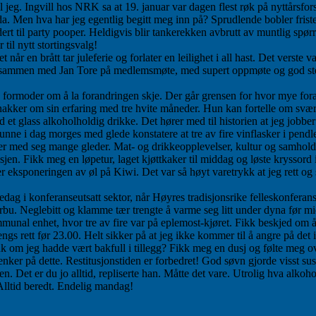
 jeg. Ingvill hos NRK sa at 19. januar var dagen flest røk på nyttårsfor
da. Men hva har jeg egentlig begitt meg inn på? Sprudlende bobler frister
t til party pooper. Heldigvis blir tankerekken avbrutt av muntlig spør
til nytt stortingsvalg!
et når en brått tar juleferie og forlater en leilighet i all hast. Det vers
e sammen med Jan Tore på medlemsmøte, med supert oppmøte og god ste
 formoder om å la forandringen skje. Der går grensen for hvor mye foran
ker om sin erfaring med tre hvite måneder. Hun kan fortelle om svært p
d et glass alkoholholdig drikke. Det hører med til historien at jeg jobbe
unne i dag morges med glede konstatere at tre av fire vinflasker i pendl
ger med seg mange gleder. Mat- og drikkeopplevelser, kultur og samhold
en. Fikk meg en løpetur, laget kjøttkaker til middag og løste kryssord i
eksponeringen av øl på Kiwi. Det var så høyt varetrykk at jeg rett og slet
edag i konferanseutsatt sektor, når Høyres tradisjonsrike felleskonfera
ærbu. Neglebitt og klamme tær trengte å varme seg litt under dyna før 
munal enhet, hvor tre av fire var på eplemost-kjøret. Fikk beskjed om å 
engs rett før 23.00. Helt sikker på at jeg ikke kommer til å angre på det
nk om jeg hadde vært bakfull i tillegg? Fikk meg en dusj og følte meg ove
nker på dette. Restitusjonstiden er forbedret! God søvn gjorde visst suse
øen. Det er du jo alltid, repliserte han. Måtte det vare. Utrolig hva alko
Alltid beredt. Endelig mandag!
til