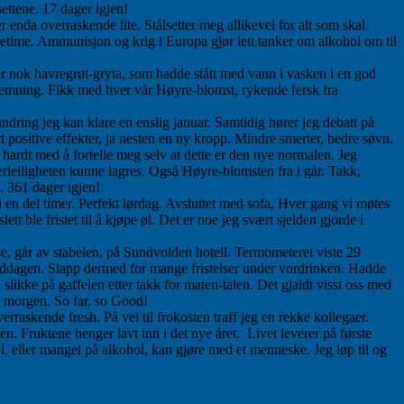
settene. 17 dager igjen!
 enda overraskende lite. Stålsetter meg allikevel for alt som skal
retime. Ammunisjon og krig i Europa gjør lett tanker om alkohol om til
te var nok havregrøt-gryta, som hadde stått med vann i vasken i en god
mning. Fikk med hver vår Høyre-blomst, rykende fersk fra
dring jeg kan klare en enslig januar. Samtidig hører jeg debatt på
ositive effekter, ja nesten en ny kropp. Mindre smerter, bedre søvn,
r hardt med å fortelle meg selv at dette er den nye normalen. Jeg
erleiligheten kunne lagres. Også Høyre-blomsten fra i går. Takk,
. 361 dager igjen!
 en del timer. Perfekt lørdag. Avsluttet med sofa, Hver gang vi møtes
t ble fristet til å kjøpe øl. Det er noe jeg svært sjelden gjorde i
nse, går av stabelen, på Sundvolden hotell. Termometeret viste 29
middagen. Slapp dermed for mange fristelser under vordrinken. Hadde
slikke på gaffelen etter takk for maten-talen. Det gjaldt visst oss med
 i morgen. So far, so Good!
rraskende fresh. På vei til frokosten traff jeg en rekke kollegaer.
n. Fruktene henger lavt inn i det nye året. Livet leverer på første
hol, eller mangel på alkohol, kan gjøre med et menneske. Jeg løp til og