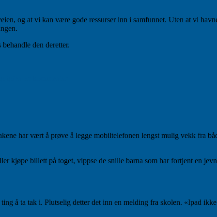
 veien, og at vi kan være gode ressurser inn i samfunnet. Uten at vi havn
ingen.
s behandle den deretter.
til
Staten
g igjen en kommentar
er
ikke
alt
iltakene har vært å prøve å legge mobiltelefonen lengst mulig vekk fra bå
ler kjøpe billett på toget, vippse de snille barna som har fortjent en jev
ta tak i. Plutselig detter det inn en melding fra skolen. «Ipad ikke lade