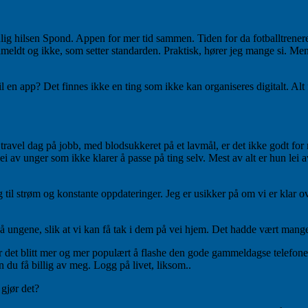
ig hilsen Spond. Appen for mer tid sammen. Tiden for da fotballtreneren
påmeldt og ikke, som setter standarden. Praktisk, hører jeg mange si. Me
il en app? Det finnes ikke en ting som ikke kan organiseres digitalt. Alt
avel dag på jobb, med blodsukkeret på et lavmål, er det ikke godt for n
lei av unger som ikke klarer å passe på ting selv. Mest av alt er hun lei
il strøm og konstante oppdateringer. Jeg er usikker på om vi er klar ove
 på ungene, slik at vi kan få tak i dem på vei hjem. Det hadde vært mang
, er det blitt mer og mer populært å flashe den gode gammeldagse telef
 du få billig av meg. Logg på livet, liksom..
 gjør det?