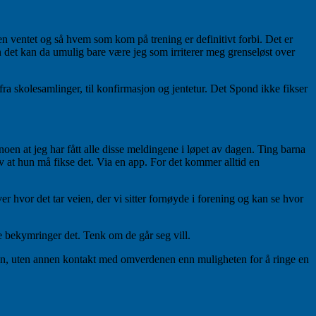
 ventet og så hvem som kom på trening er definitivt forbi. Det er
n det kan da umulig bare være jeg som irriterer meg grenseløst over
 fra skolesamlinger, til konfirmasjon og jentetur. Det Spond ikke fikser
oen at jeg har fått alle disse meldingene i løpet av dagen. Ting barna
 av at hun må fikse det. Via en app. For det kommer alltid en
r hvor det tar veien, der vi sitter fornøyde i forening og kan se hvor
e bekymringer det. Tenk om de går seg vill.
onen, uten annen kontakt med omverdenen enn muligheten for å ringe en