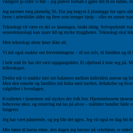
viktigere jo eldre vi blir – jeg prøver fortsatt å gjøre det til en rutine,
Jeg nærmer meg plutselig 50. Har jeg begynt å planlegge for egen alde
færre i arbeidsfør alder og flere som trenger hjelp – eller en annen typ
Teknologi vil være en del av løsningen, brukt riktig. Selvspylende toa
sensorteknologi kan spare tid og styrke tryggheten. Teknologi skal ikke
Men teknologi alene løser ikke alt.
Vi må også snakke om forventningene – til oss selv, til familien og til 
I hele mitt liv har det vært oppgangstider. Et oljefond å lene seg på. Ma
fellesskapet.
Derfor må vi snakke mer om balansen mellom individets ansvar og fell
Men den enkelte og familien må bidra med nærhet, deltakelse og hverdag
valgfrihet i hverdagen.
Kvaliteten i tjenestene må styrkes der folk bor. Hjemmebaserte tjeneste
behovene øker, og ernæring må tas på alvor – måltider handler både om 
fungerer.
Jeg har vært pårørende, og jeg blir det igjen. Jeg vil også en dag bli d
Min bønn til barna mine, den dagen jeg havner på sykehjem, er enkel: L