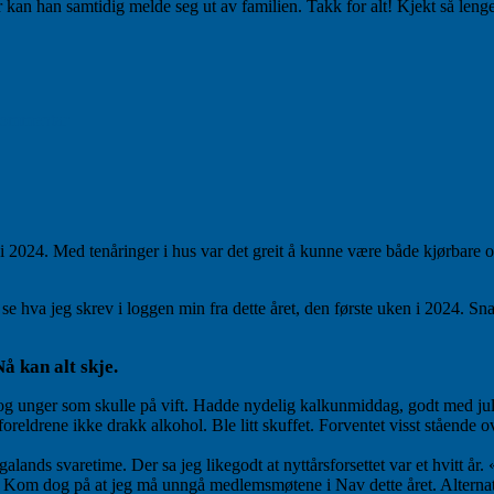
an han samtidig melde seg ut av familien. Takk for alt! Kjekt så lenge
til
Lei
kommentar
av
livet?
Logg
på
Spond!
 i 2024. Med tenåringer i hus var det greit å kunne være både kjørbare 
re se hva jeg skrev i loggen min fra dette året, den første uken i 2024. S
å kan alt skje.
e og unger som skulle på vift. Hadde nydelig kalkunmiddag, godt med jule
drene ikke drakk alkohol. Ble litt skuffet. Forventet visst stående ovas
ands svaretime. Der sa jeg likegodt at nyttårsforsettet var et hvitt år.
tt. Kom dog på at jeg må unngå medlemsmøtene i Nav dette året. Alterna