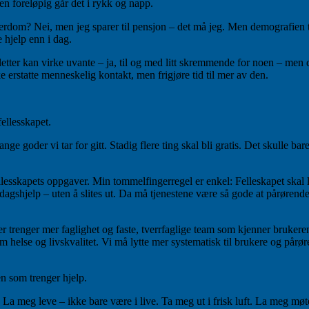
 men foreløpig går det i rykk og napp.
rdom? Nei, men jeg sparer til pensjon – det må jeg. Men demografien tv
e hjelp enn i dag.
letter kan virke uvante – ja, til og med litt skremmende for noen – men
 erstatte menneskelig kontakt, men frigjøre tid til mer av den.
fellesskapet.
nge goder vi tar for gitt. Stadig flere ting skal bli gratis. Det skulle ba
esskapets oppgaver. Min tommelfingerregel er enkel: Felleskapet skal le
shjelp – uten å slites ut. Da må tjenestene være så gode at pårørende ik
r trenger mer faglighet og faste, tverrfaglige team som kjenner brukeren
helse og livskvalitet. Vi må lytte mer systematisk til brukere og pårør
en som trenger hjelp.
a meg leve – ikke bare være i live. Ta meg ut i frisk luft. La meg møte