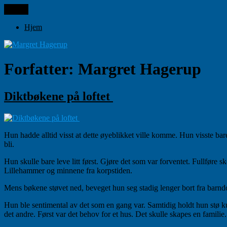
Gå
Meny
Margret Hagerup
til
innhold
Hjem
Forfatter:
Margret Hagerup
Diktbøkene på loftet
Hun hadde alltid visst at dette øyeblikket ville komme. Hun visste bar
bli.
Hun skulle bare leve litt først. Gjøre det som var forventet. Fullfør
Lillehammer og minnene fra korpstiden.
Mens bøkene støvet ned, beveget hun seg stadig lenger bort fra barndo
Hun ble sentimental av det som en gang var. Samtidig holdt hun stø kur
det andre. Først var det behov for et hus. Det skulle skapes en famili