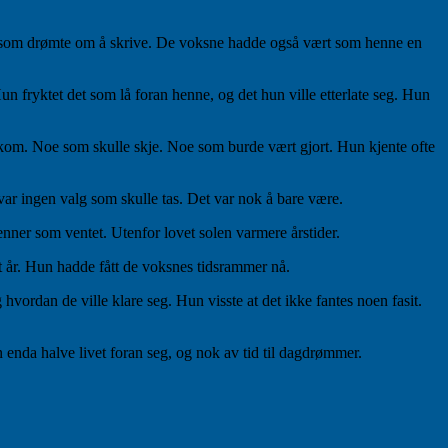
nta som drømte om å skrive. De voksne hadde også vært som henne en
n fryktet det som lå foran henne, og det hun ville etterlate seg. Hun
om kom. Noe som skulle skje. Noe som burde vært gjort. Hun kjente ofte
 var ingen valg som skulle tas. Det var nok å bare være.
Venner som ventet. Utenfor lovet solen varmere årstider.
t år. Hun hadde fått de voksnes tidsrammer nå.
vordan de ville klare seg. Hun visste at det ikke fantes noen fasit.
 enda halve livet foran seg, og nok av tid til dagdrømmer.