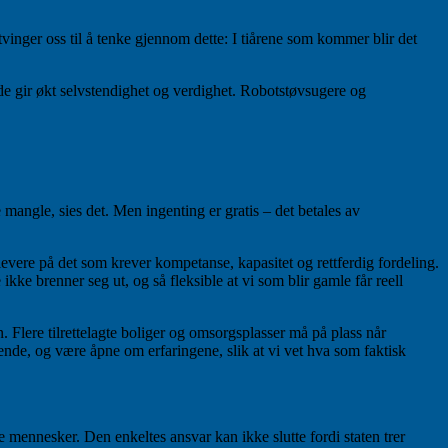
inger oss til å tenke gjennom dette: I tiårene som kommer blir det
 de gir økt selvstendighet og verdighet. Robotstøvsugere og
re mangle, sies det. Men ingenting er gratis – det betales av
vere på det som krever kompetanse, kapasitet og rettferdig fordeling.
ke brenner seg ut, og så fleksible at vi som blir gamle får reell
. Flere tilrettelagte boliger og omsorgsplasser må på plass når
ende, og være åpne om erfaringene, slik at vi vet hva som faktisk
 mennesker. Den enkeltes ansvar kan ikke slutte fordi staten trer