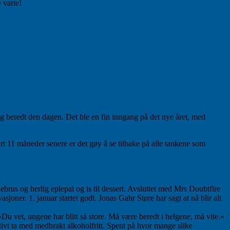
 varte!
og beredt den dagen. Det ble en fin inngang på det nye året, med
nart 11 måneder senere er det gøy å se tilbake på alle tankene som
brus og herlig eplepai og is til dessert. Avsluttet med Mrs Doubtfire
joner. 1. januar startet godt. Jonas Gahr Støre har sagt at nå blir alt
 «Du vet, ungene har blitt så store. Må være beredt i helgene, må vite.»
tivt ta med medbrakt alkoholfritt. Spent på hvor mange slike