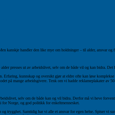
til
Diktbøkene
 kommentar
på
loftet
Men kanskje handler den like mye om holdninger – til alder, ansvar og f
 alder presses ut av arbeidslivet, selv om de både vil og kan bidra. Det 
. Erfaring, kunnskap og oversikt gjør at eldre ofte kan løse komplekse
er i hodet på mange arbeidsgivere. Tenk om vi hadde reklameplakater av 5
rbeidslivet, selv om de både kan og vil bidra. Derfor må vi heve forventn
 for Norge, og god politikk for enkeltmennesket.
 og trygghet. Samtidig har vi alle et ansvar for egen helse. Spiser vi su