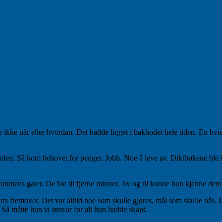
e ikke når eller hvordan. Det hadde ligget i bakhodet hele tiden. En hvi
e skolen. Så kom behovet for penger. Jobb. Noe å leve av. Diktbøkene bl
mmens gater. De ble til fjerne minner. Av og til kunne hun kjenne dem 
s fremover. Det var alltid noe som skulle gjøres, mål som skulle nås. Dr
e. Så måtte hun ta ansvar for alt hun hadde skapt.