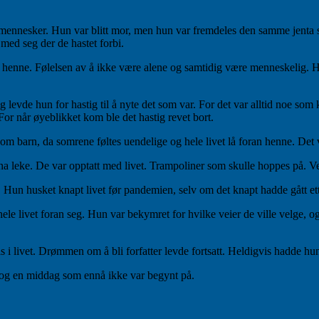
bare mennesker. Hun var blitt mor, men hun var fremdeles den samme je
ed seg der de hastet forbi.
m henne. Følelsen av å ikke være alene og samtidig være menneskelig. Hu
ig levde hun for hastig til å nyte det som var. For det var alltid noe s
For når øyeblikket kom ble det hastig revet bort.
om barn, da somrene føltes uendelige og hele livet lå foran henne. Det
 barna leke. De var opptatt med livet. Trampoliner som skulle hoppes på. 
 Hun husket knapt livet før pandemien, selv om det knapt hadde gått et
livet foran seg. Hun var bekymret for hvilke veier de ville velge, og h
i livet. Drømmen om å bli forfatter levde fortsatt. Heldigvis hadde hun
, og en middag som ennå ikke var begynt på.