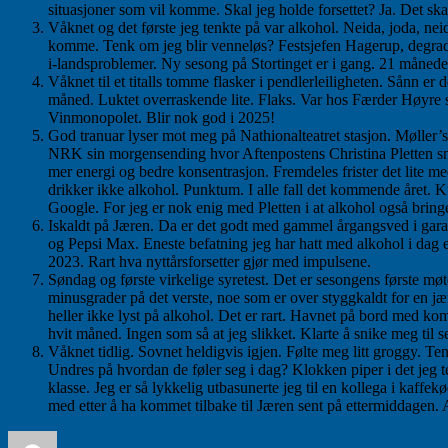
situasjoner som vil komme. Skal jeg holde forsettet? Ja. Det skal
Våknet og det første jeg tenkte på var alkohol. Neida, joda, nei
komme. Tenk om jeg blir venneløs? Festsjefen Hagerup, degrader
i-landsproblemer. Ny sesong på Stortinget er i gang. 21 måneder 
Våknet til et titalls tomme flasker i pendlerleiligheten. Sånn er d
måned. Luktet overraskende lite. Flaks. Var hos Færder Høyr
Vinmonopolet. Blir nok god i 2025!
God tranuar lyser mot meg på Nathionalteatret stasjon. Møller’s
NRK sin morgensending hvor Aftenpostens Christina Pletten snak
mer energi og bedre konsentrasjon. Fremdeles frister det lite me
drikker ikke alkohol. Punktum. I alle fall det kommende året. K
Google. For jeg er nok enig med Pletten i at alkohol også brin
Iskaldt på Jæren. Da er det godt med gammel årgangsved i garasj
og Pepsi Max. Eneste befatning jeg har hatt med alkohol i dag er 
2023. Rart hva nyttårsforsetter gjør med impulsene.
Søndag og første virkelige syretest. Det er sesongens første møt
minusgrader på det verste, noe som er over styggkaldt for en j
heller ikke lyst på alkohol. Det er rart. Havnet på bord med kom
hvit måned. Ingen som så at jeg slikket. Klarte å snike meg til s
Våknet tidlig. Sovnet heldigvis igjen. Følte meg litt groggy. Te
Undres på hvordan de føler seg i dag? Klokken piper i det jeg te
klasse. Jeg er så lykkelig utbasunerte jeg til en kollega i kaffek
med etter å ha kommet tilbake til Jæren sent på ettermiddagen. 
Forfatter
Publisert
Kategorier