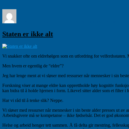
Forfatter
Publisert
Kategorier
Margret Hagerup
20/01/2026
Helse & oppvekst
Legg igjen en
Staten er ikke alt
Vi snakker ofte om eldrebølgen som en utfordring for velferdsstaten. 
Men hvem er egentlig de “eldre”?
Jeg har lenge ment at vi sløser med ressurser når mennesker i sin beste
Forskning viser at mange eldre kan opprettholde høy kognitiv funksjon
kan bidra til å holde hjernen i form. Likevel sitter alder som et filt
Har vi råd til å tenke slik? Neppe.
Vi sløser med ressurser når mennesker i sin beste alder presses ut av a
Arbeidsgivere må se kompetanse – ikke fødselsår. Det er god økonomi
Helse og arbeid henger tett sammen. Å få delta gir mestring, fellesskap