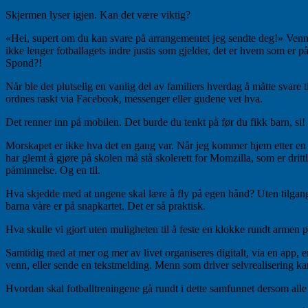
Skjermen lyser igjen. Kan det være viktig?
«Hei, supert om du kan svare på arrangementet jeg sendte deg!» Vennl
ikke lenger fotballagets indre justis som gjelder, det er hvem som er 
Spond?!
Når ble det plutselig en vanlig del av familiers hverdag å måtte svare t
ordnes raskt via Facebook, messenger eller gudene vet hva.
Det renner inn på mobilen. Det burde du tenkt på før du fikk barn, si!
Morskapet er ikke hva det en gang var. Når jeg kommer hjem etter en tr
har glemt å gjøre på skolen må stå skolerett for Momzilla, som er dritt
påminnelse. Og en til.
Hva skjedde med at ungene skal lære å fly på egen hånd? Uten tilgang t
barna våre er på snapkartet. Det er så praktisk.
Hva skulle vi gjort uten muligheten til å feste en klokke rundt armen
Samtidig med at mer og mer av livet organiseres digitalt, via en app
venn, eller sende en tekstmelding. Menn som driver selvrealisering kan
Hvordan skal fotballtreningene gå rundt i dette samfunnet dersom alle