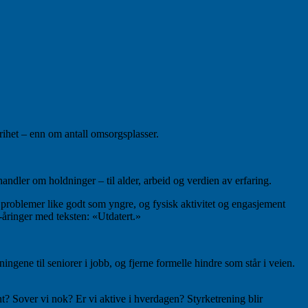
rihet – enn om antall omsorgsplasser.
handler om holdninger – til alder, arbeid og verdien av erfaring.
 problemer like godt som yngre, og fysisk aktivitet og engasjement
0-åringer med teksten: «Utdatert.»
ingene til seniorer i jobb, og fjerne formelle hindre som står i veien.
nt? Sover vi nok? Er vi aktive i hverdagen? Styrketrening blir