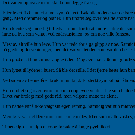
Det var en oppgave man ikke kunne legge fra seg.
Etter hvert fikk hun et annet syn på livet. Bak alle rollene var de 
gang. Med drømmer og planer. Hun undret seg over hva de andre bar m
Hun kjente seg underlig tilfreds når hun forsto at andre hadde det so
lurte på hva som ventet ved endestasjonen, og om noe ville fortsette.
Mest av alt ville hun leve. Hun var redd for å gå glipp av noe. Samtid
på glede og forventninger, men det var ventetiden som var den beste. 
Hun ønsket at hun kunne stoppe tiden. Oppleve livet slik hun gjorde s
Hun lyttet til lydene i huset. Så ble det stille. I det fjerne hørte hun
Ved siden av henne lå et brukt munnbind. Et sterkt symbol på nåtiden.
Hun undret seg over hvordan barna opplevde verden. De som hadde hele 
Livet var brolagt med gode råd, men valgene måtte tas alene.
Hun hadde ennå ikke valgt sin egen retning. Samtidig var hun midtveis 
Men først var det flere rom som skulle males, klær som måtte vaskes
Timene løp. Hun løp etter og forsøkte å fange øyeblikket.