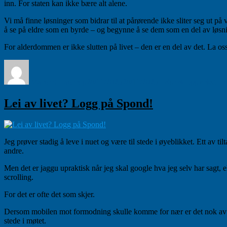
inn. For staten kan ikke bære alt alene.
Vi må finne løsninger som bidrar til at pårørende ikke sliter seg ut på
å se på eldre som en byrde – og begynne å se dem som en del av løsn
For alderdommen er ikke slutten på livet – den er en del av det. La os
Forfatter
Publisert
Kategorier
Margret Hagerup
28/11/2025
28/11/2025
Helse & oppvekst
Leg
Lei av livet? Logg på Spond!
Jeg prøver stadig å leve i nuet og være til stede i øyeblikket. Ett av t
andre.
Men det er jaggu upraktisk når jeg skal google hva jeg selv har sagt, el
scrolling.
For det er ofte det som skjer.
Dersom mobilen mot formodning skulle komme for nær er det nok av ting å 
stede i møtet.