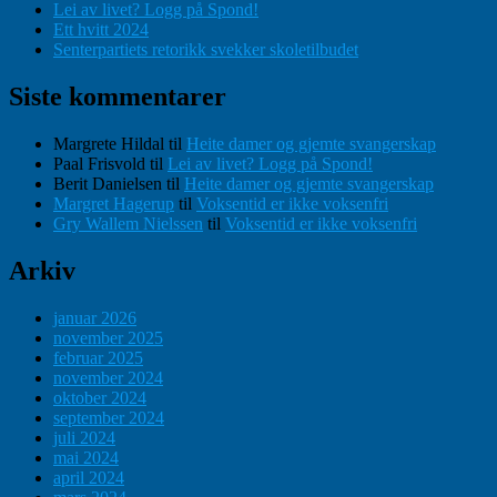
Lei av livet? Logg på Spond!
Ett hvitt 2024
Senterpartiets retorikk svekker skoletilbudet
Siste kommentarer
Margrete Hildal
til
Heite damer og gjemte svangerskap
Paal Frisvold
til
Lei av livet? Logg på Spond!
Berit Danielsen
til
Heite damer og gjemte svangerskap
Margret Hagerup
til
Voksentid er ikke voksenfri
Gry Wallem Nielssen
til
Voksentid er ikke voksenfri
Arkiv
januar 2026
november 2025
februar 2025
november 2024
oktober 2024
september 2024
juli 2024
mai 2024
april 2024