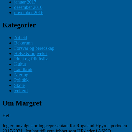
januar 2017
desember 2016
november 2016
Kategorier
Arbeid
Bakgrunn
Forsvar og beredskap
Helse & oppvekst
Idrett og friluftsliv
Kultur
Landbruk
Næring
Politikk
Skole
Velferd
Om Margret
Hei!
Jeg er innvalgt stortingsrepresentant for Rogaland Høyre i perioden
2017-2021. Jeg har tidligere jobbet som HR-leder i ASKO