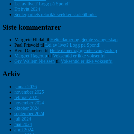
Lei av livet? Logg på Spond!
Ett hvitt 2024
Senterpartiets retorikk svekker skoletilbudet
Siste kommentarer
Margrete Hildal
til
Heite damer og gjemte svangerskap
Paal Frisvold
til
Lei av livet? Logg på Spond!
Berit Danielsen
til
Heite damer og gjemte svangerskap
Margret Hagerup
til
Voksentid er ikke voksenfri
Gry Wallem Nielssen
til
Voksentid er ikke voksenfri
Arkiv
januar 2026
november 2025
februar 2025
november 2024
oktober 2024
september 2024
juli 2024
mai 2024
april 2024