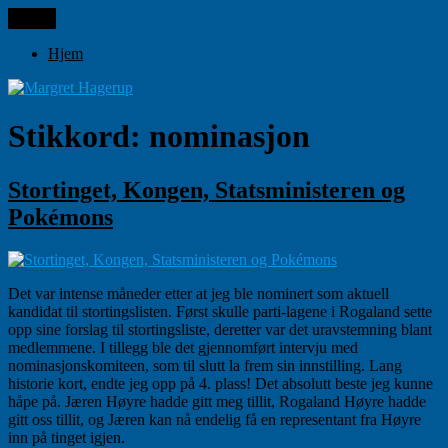
Gå
Meny
Margret Hagerup
til
innhold
Hjem
Stikkord:
nominasjon
Stortinget, Kongen, Statsministeren og
Pokémons
Det var intense måneder etter at jeg ble nominert som aktuell
kandidat til stortingslisten. Først skulle parti-lagene i Rogaland sette
opp sine forslag til stortingsliste, deretter var det uravstemning blant
medlemmene. I tillegg ble det gjennomført intervju med
nominasjonskomiteen, som til slutt la frem sin innstilling. Lang
historie kort, endte jeg opp på 4. plass! Det absolutt beste jeg kunne
håpe på. Jæren Høyre hadde gitt meg tillit, Rogaland Høyre hadde
gitt oss tillit, og Jæren kan nå endelig få en representant fra Høyre
inn på tinget igjen.