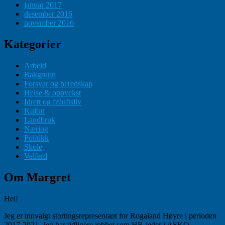
januar 2017
desember 2016
november 2016
Kategorier
Arbeid
Bakgrunn
Forsvar og beredskap
Helse & oppvekst
Idrett og friluftsliv
Kultur
Landbruk
Næring
Politikk
Skole
Velferd
Om Margret
Hei!
Jeg er innvalgt stortingsrepresentant for Rogaland Høyre i perioden
2017-2021. Jeg har tidligere jobbet som HR-leder i ASKO