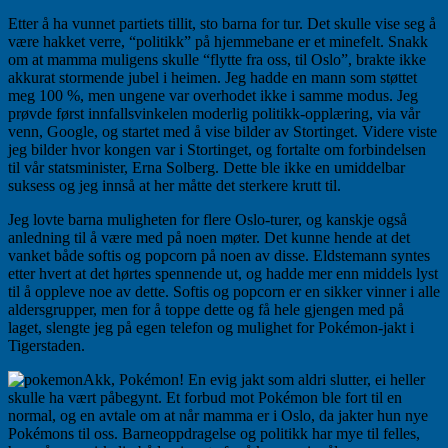
Etter å ha vunnet partiets tillit, sto barna for tur. Det skulle vise seg å
være hakket verre, “politikk” på hjemmebane er et minefelt. Snakk
om at mamma muligens skulle “flytte fra oss, til Oslo”, brakte ikke
akkurat stormende jubel i heimen. Jeg hadde en mann som støttet
meg 100 %, men ungene var overhodet ikke i samme modus. Jeg
prøvde først innfallsvinkelen moderlig politikk-opplæring, via vår
venn, Google, og startet med å vise bilder av Stortinget. Videre viste
jeg bilder hvor kongen var i Stortinget, og fortalte om forbindelsen
til vår statsminister, Erna Solberg. Dette ble ikke en umiddelbar
suksess og jeg innså at her måtte det sterkere krutt til.
Jeg lovte barna muligheten for flere Oslo-turer, og kanskje også
anledning til å være med på noen møter. Det kunne hende at det
vanket både softis og popcorn på noen av disse. Eldstemann syntes
etter hvert at det hørtes spennende ut, og hadde mer enn middels lyst
til å oppleve noe av dette. Softis og popcorn er en sikker vinner i alle
aldersgrupper, men for å toppe dette og få hele gjengen med på
laget, slengte jeg på egen telefon og mulighet for Pokémon-jakt i
Tigerstaden.
Akk, Pokémon! En evig jakt som aldri slutter, ei heller
skulle ha vært påbegynt. Et forbud mot Pokémon ble fort til en
normal, og en avtale om at når mamma er i Oslo, da jakter hun nye
Pokémons til oss. Barneoppdragelse og politikk har mye til felles,