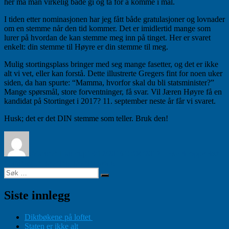
her må man virkelig både gi og ta for å komme i mål.
I tiden etter nominasjonen har jeg fått både gratulasjoner og lovnader
om en stemme når den tid kommer. Det er imidlertid mange som
lurer på hvordan de kan stemme meg inn på tinget. Her er svaret
enkelt: din stemme til Høyre er din stemme til meg.
Mulig stortingsplass bringer med seg mange fasetter, og det er ikke
alt vi vet, eller kan forstå. Dette illustrerte Gregers fint for noen uker
siden, da han spurte: “Mamma, hvorfor skal du bli statsminister?”
Mange spørsmål, store forventninger, få svar. Vil Jæren Høyre få en
kandidat på Stortinget i 2017? 11. september neste år får vi svaret.
Husk; det er det DIN stemme som teller. Bruk den!
Forfatter
Publisert
Kategorier
Sti
Margret Hagerup
13/12/2016
18/04/2017
Helse & oppvekst
nominasjon
,
storting
,
stortingsvalg
Søk
Søk
etter:
Siste innlegg
Diktbøkene på loftet
Staten er ikke alt