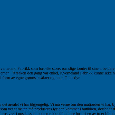
erneland Fabrikk som fordelte store, romslige tomter til sine arbeidere. 
ernen. Årsaken den gang var enkel, Kverneland Fabrikk kunne ikke hol
te i form av egne grønnsaksåkrer og noen få husdyr.
v det arealet vi har tilgjengelig. Vi må verne om den matjorden vi har, b
lle som vet at maten må produseres før den kommer i butikken, derfor er 
 brosjyrer i postkassen med en rekke tilbud, tre for prisen av to er bli