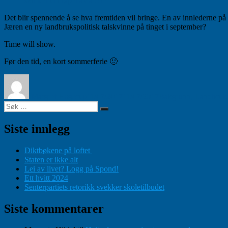
skimtet ut i løpet av årene
Det blir spennende å se hva fremtiden vil bringe. En av innlederne på 
Jæren en ny landbrukspolitisk talskvinne på tinget i september?
Time will show.
Før den tid, en kort sommerferie 🙂
Forfatter
Publisert
Kategorier
Margret Hagerup
11/07/2017
11/07/2017
Bakgrunn
,
Landbruk
Søk
Søk
etter:
Siste innlegg
Diktbøkene på loftet
Staten er ikke alt
Lei av livet? Logg på Spond!
Ett hvitt 2024
Senterpartiets retorikk svekker skoletilbudet
Siste kommentarer