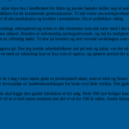
t skjer mye bra i landbruket for tiden og jærske bønder skiller seg ut s
litikken for de kommende generasjonene. Vi må verne om norskprodusert
til økt produksjon og kvalitet i produktene. Da er politikken viktig.
teknologi, etterspørsel og svinn er alle elementer som må være med i det 
men sikkert. Bonden er selvstendig næringsdrivende, og må ha mulighet t
n av offentlig støtte. Vi tror på bonden og den rivende utviklingen som e
gress på. Der jeg trodde arbeidsfolkene satt på huk og lukte, var det n
r en med ny teknologi kan se hva som er ugress, og sprøyte presist der ug
er de i dag i mye større grad en profesjonell aktør, som er med og finn
randør av landbruksredskaper for bruk over hele verden. Det gjeld
kk skal legge den gamle fabrikken ut for salg. Hele 300 nye boliger ka
il se et helt annet sentrum enn det vi så for 100 år siden. Andre hensy