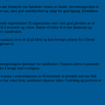
om mer fornøyde enn bøndene i resten av landet. Investeringsviljen er
 mat, sikre god matsikkerhet og sørge for god tilgang. Fremtidens
totale regnestykket. Et regnestykke som i stor grad påvirkes av et
il å investere og vokse. Høyre vil bidra til et mer lønnsomt og
r i landbruket.
å maskiner hvor de lå på bånd og kun beveget armene for å fjerne
resset er.
er morgendagens løsninger for landbruket. Visjonen deres er passende
er å henge med i svingene.
n komme i sentrumkjernen av Kverneland, et prosjekt som har blitt
n har vokst frem, samfunnet tilpasses tiden. Fortetting og jordvern er