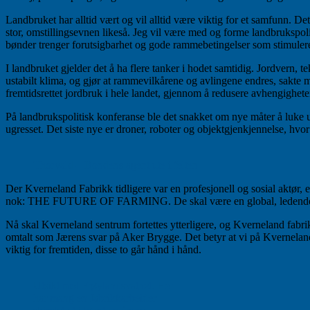
Landbruket har alltid vært og vil alltid være viktig for et samfunn. De
stor, omstillingsevnen likeså. Jeg vil være med og forme landbrukspo
bønder trenger forutsigbarhet og gode rammebetingelser som stimulerer 
I landbruket gjelder det å ha flere tanker i hodet samtidig. Jordvern, 
ustabilt klima, og gjør at rammevilkårene og avlingene endres, sakte 
fremtidsrettet jordbruk i hele landet, gjennom å redusere avhengighete
På landbrukspolitisk konferanse ble det snakket om nye måter å luke u
ugresset. Det siste nye er droner, roboter og objektgjenkjennelse, hvo
Thorvald – Bondens agent ute i felten
Der Kverneland Fabrikk tidligere var en profesjonell og sosial aktør, 
nok: THE FUTURE OF FARMING. De skal være en global, ledende leve
Nå skal Kverneland sentrum fortettes ytterligere, og Kverneland fabri
omtalt som Jærens svar på Aker Brygge. Det betyr at vi på Kverneland v
viktig for fremtiden, disse to går hånd i hånd.
Utsikt mot Frøylandsvatnet. Her
har mang en fabrikkarbeider