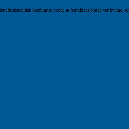
landbrukspolitisk konferanse trodde at fremtidens bonde var kvinne, som
Stikkord
,
Politikk
fortetting
,
jordbruk
,
landbruk
,
teknologisering