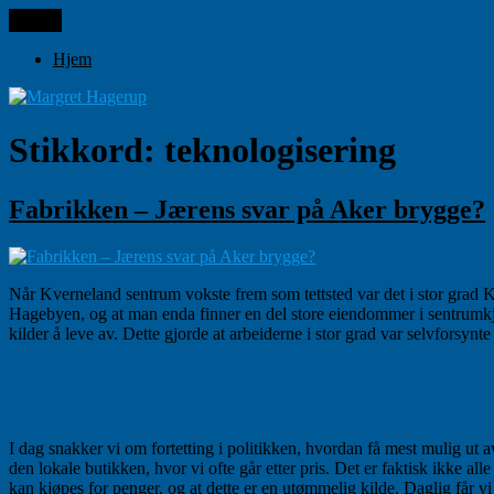
Gå
Meny
Margret Hagerup
til
innhold
Hjem
Stikkord:
teknologisering
Fabrikken – Jærens svar på Aker brygge?
Når Kverneland sentrum vokste frem som tettsted var det i stor grad Kv
Hagebyen, og at man enda finner en del store eiendommer i sentrumkj
kilder å leve av. Dette gjorde at arbeiderne i stor grad var selvforsyn
Fabrikken anno 1912 – Fotograf Hakon
Johannesen for Stavanger kommune
I dag snakker vi om fortetting i politikken, hvordan få mest mulig ut a
den lokale butikken, hvor vi ofte går etter pris. Det er faktisk ikke a
kan kjøpes for penger, og at dette er en utømmelig kilde. Daglig får vi