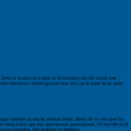
Dette er årsaken til at deler av Kverneland ofte blir omtalt som
de arbeiderne i arbeid gjennom hele året, og de måtte da ha andre
ygge i høyden og utnytte arealene bedre. Maten får vi i stor grad fra
det viktig å lære opp den oppvoksende generasjonen. De tror ofte at alt
tt den nye normalen. Mat kommer fra butikken.