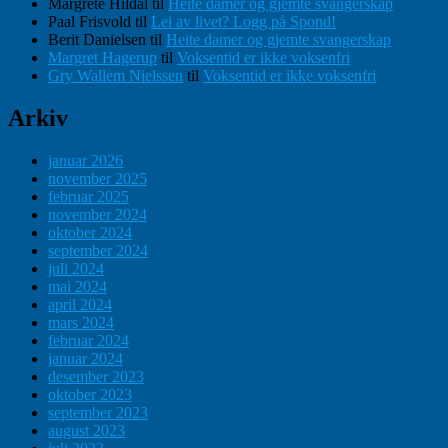
Margrete Hildal
til
Heite damer og gjemte svangerskap
Paal Frisvold
til
Lei av livet? Logg på Spond!
Berit Danielsen
til
Heite damer og gjemte svangerskap
Margret Hagerup
til
Voksentid er ikke voksenfri
Gry Wallem Nielssen
til
Voksentid er ikke voksenfri
Arkiv
januar 2026
november 2025
februar 2025
november 2024
oktober 2024
september 2024
juli 2024
mai 2024
april 2024
mars 2024
februar 2024
januar 2024
desember 2023
oktober 2023
september 2023
august 2023