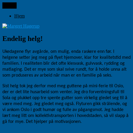
Gå
Meny
Margret Hagerup
til
innhold
Hjem
Endelig helg!
Ukedagene flyr avgårde, om mulig, enda raskere enn før. I
helgene setter jeg meg på flyet hjemover, klar for kvalitetstid med
familien. I realiteten blir det ofte klesvask, gulvvask, rydding og
matlaging. Det er mye som skal svive rundt, for å holde unna alt
som produseres av arbeid når man er en familie på seks.
Sist helg tok jeg derfor med meg guttene på mini-ferie til Oslo,
der er det lite husarbeid som venter. Jeg dro forventningsfull til
Sola og plukket opp tre spente gutter som virkelig gledet seg til å
være med meg. Jeg gledet meg også. Flyturen gikk strålende, og
vi ankom Oslo i godt humør og fulle av pågangsmot. Jeg hadde
lært meg litt om kollektivtransporten i hovedstaden, så vil slapp å
gå for mye. Det hjelper på motivasjonen.