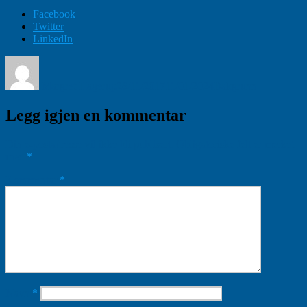
Facebook
Twitter
LinkedIn
Forfatter
Publisert
Kategorier
Margret Hagerup
26/11/2017
11/01/2024
Bakgrunn
Legg igjen en kommentar
Din e-postadresse vil ikke bli publisert.
Obligatoriske felt er merket
med
*
Kommentar
*
Navn
*