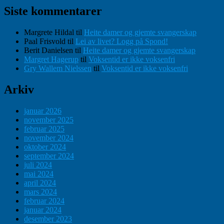
Siste kommentarer
Margrete Hildal
til
Heite damer og gjemte svangerskap
Paal Frisvold
til
Lei av livet? Logg på Spond!
Berit Danielsen
til
Heite damer og gjemte svangerskap
Margret Hagerup
til
Voksentid er ikke voksenfri
Gry Wallem Nielssen
til
Voksentid er ikke voksenfri
Arkiv
januar 2026
november 2025
februar 2025
november 2024
oktober 2024
september 2024
juli 2024
mai 2024
april 2024
mars 2024
februar 2024
januar 2024
desember 2023