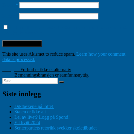
E-post
*
Nettsted
Lagre mitt navn, e-post og nettside i denne nettleseren for neste
gang jeg kommenterer.
This site uses Akismet to reduce spam.
Learn how your comment
data is processed.
Innleggsnavigasjon
Forrige
Tidligere
Forbud er ikke et alternativ
Neste
innlegg:
Neste
Bemanningsbransjen er samfunnsnyttig
Søk
innlegg:
Søk
etter:
Siste innlegg
Diktbøkene på loftet
Staten er ikke alt
Lei av livet? Logg på Spond!
Ett hvitt 2024
Senterpartiets retorikk svekker skoletilbudet