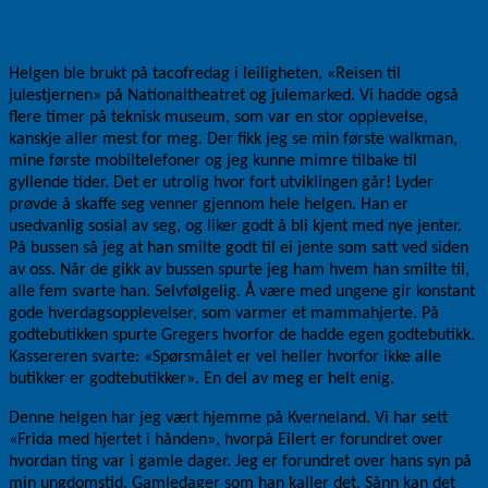
Julepyntet i hele Oslo –
også på flyplassen
Helgen ble brukt på tacofredag i leiligheten, «Reisen til
julestjernen» på Nationaltheatret og julemarked. Vi hadde også
flere timer på teknisk museum, som var en stor opplevelse,
kanskje aller mest for meg. Der fikk jeg se min første walkman,
mine første mobiltelefoner og jeg kunne mimre tilbake til
gyllende tider. Det er utrolig hvor fort utviklingen går! Lyder
prøvde å skaffe seg venner gjennom hele helgen. Han er
usedvanlig sosial av seg, og liker godt å bli kjent med nye jenter.
På bussen så jeg at han smilte godt til ei jente som satt ved siden
av oss. Når de gikk av bussen spurte jeg ham hvem han smilte til,
alle fem svarte han. Selvfølgelig. Å være med ungene gir konstant
gode hverdagsopplevelser, som varmer et mammahjerte. På
godtebutikken spurte Gregers hvorfor de hadde egen godtebutikk.
Kassereren svarte: «Spørsmålet er vel heller hvorfor ikke alle
butikker er godtebutikker». En del av meg er helt enig.
Denne helgen har jeg vært hjemme på Kverneland. Vi har sett
«Frida med hjertet i hånden», hvorpå Eilert er forundret over
hvordan ting var i gamle dager. Jeg er forundret over hans syn på
min ungdomstid. Gamledager som han kaller det. Sånn kan det