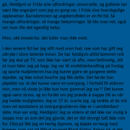
gå. Heldigvis er Frida sine utfordringer universelle, og guttene har
vært like engasjert som jeg en gang var, i Frida sine hverdagslige
opplevelser. Barndommen og ungdomstiden er en fin tid. Så
mange utfordringer, så mange bekymringer. Så lite man vet, også
om hvor lite det egentlig betyr.
Men, akk kvisekrise, det tuller man ikke med.
I den senere tid har jeg slitt med uren hud, noe som har gitt seg
uttrykk i store betente kviser. De har heldigvis alltid kommet rett
før jeg skal på TV, som ikke har vært så ofte, men betimelig, slik
at man føler seg på topp. Jeg var til ansiktsbehandling på fredag
og spurte hudpleieren hva jeg kunne gjøre de gangene dette
skjedde, og ikke minst hvorfor jeg fikk dette. Det første hun
påpekte var at det kunne være en overgang, i forhold til alderen
min, men nå visste jo ikke hun hvor gammel jeg var?! Det kunne
også være stress, og en fordel om jeg prøvde å slappe litt av når
jeg hadde muligheten. Jeg er 37 år, svarte jeg, og tenkte at da må
man vel konstatere at overgangsalderen ikke er i umiddelbart
sikte. Hun var enig. Heldigvis! Jeg sa videre at det ikke var mulig å
slappe mer av enn det jeg gjorde, det er det strengt tatt ikke rom
for. Etterpå fikk jeg en herlig dyprens, og kjøpte en haug med
kremer, som var på tilbud grunnet Black Friday. Satser på at det