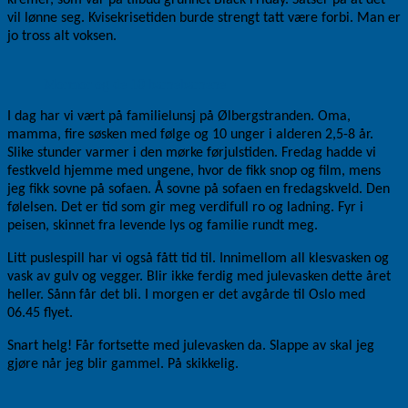
vil lønne seg. Kvisekrisetiden burde strengt tatt være forbi. Man er
jo tross alt voksen.
Mormor og de 10 barnebarnene
I dag har vi vært på familielunsj på Ølbergstranden. Oma,
mamma, fire søsken med følge og 10 unger i alderen 2,5-8 år.
Slike stunder varmer i den mørke førjulstiden. Fredag hadde vi
festkveld hjemme med ungene, hvor de fikk snop og film, mens
jeg fikk sovne på sofaen. Å sovne på sofaen en fredagskveld. Den
følelsen. Det er tid som gir meg verdifull ro og ladning. Fyr i
peisen, skinnet fra levende lys og familie rundt meg.
Litt puslespill har vi også fått tid til. Innimellom all klesvasken og
vask av gulv og vegger. Blir ikke ferdig med julevasken dette året
heller. Sånn får det bli. I morgen er det avgårde til Oslo med
06.45 flyet.
Snart helg! Får fortsette med julevasken da. Slappe av skal jeg
gjøre når jeg blir gammel. På skikkelig.