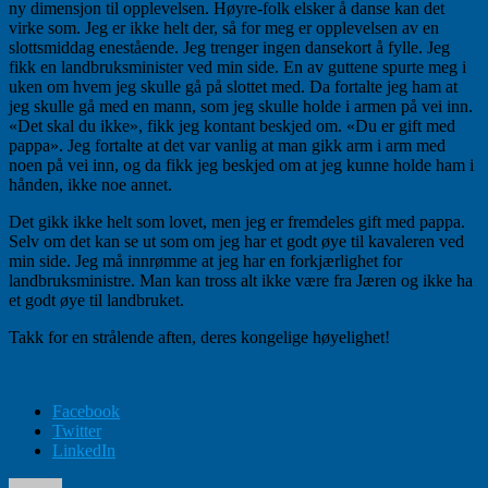
ny dimensjon til opplevelsen. Høyre-folk elsker å danse kan det
virke som. Jeg er ikke helt der, så for meg er opplevelsen av en
slottsmiddag enestående. Jeg trenger ingen dansekort å fylle. Jeg
fikk en landbruksminister ved min side. En av guttene spurte meg i
uken om hvem jeg skulle gå på slottet med. Da fortalte jeg ham at
jeg skulle gå med en mann, som jeg skulle holde i armen på vei inn.
«Det skal du ikke», fikk jeg kontant beskjed om. «Du er gift med
pappa». Jeg fortalte at det var vanlig at man gikk arm i arm med
noen på vei inn, og da fikk jeg beskjed om at jeg kunne holde ham i
hånden, ikke noe annet.
Det gikk ikke helt som lovet, men jeg er fremdeles gift med pappa.
Selv om det kan se ut som om jeg har et godt øye til kavaleren ved
min side. Jeg må innrømme at jeg har en forkjærlighet for
landbruksministre. Man kan tross alt ikke være fra Jæren og ikke ha
et godt øye til landbruket.
Takk for en strålende aften, deres kongelige høyelighet!
Facebook
Twitter
LinkedIn
Forfatter
Publisert
Kategorier