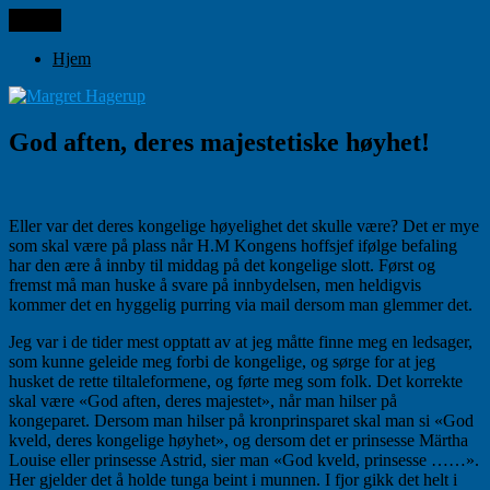
Gå
Meny
Margret Hagerup
til
innhold
Hjem
God aften, deres majestetiske høyhet!
Eller var det deres kongelige høyelighet det skulle være? Det er mye
som skal være på plass når H.M Kongens hoffsjef ifølge befaling
har den ære å innby til middag på det kongelige slott. Først og
fremst må man huske å svare på innbydelsen, men heldigvis
kommer det en hyggelig purring via mail dersom man glemmer det.
Jeg var i de tider mest opptatt av at jeg måtte finne meg en ledsager,
som kunne geleide meg forbi de kongelige, og sørge for at jeg
husket de rette tiltaleformene, og førte meg som folk. Det korrekte
skal være «God aften, deres majestet», når man hilser på
kongeparet. Dersom man hilser på kronprinsparet skal man si «God
kveld, deres kongelige høyhet», og dersom det er prinsesse Märtha
Louise eller prinsesse Astrid, sier man «God kveld, prinsesse ……».
Her gjelder det å holde tunga beint i munnen. I fjor gikk det helt i