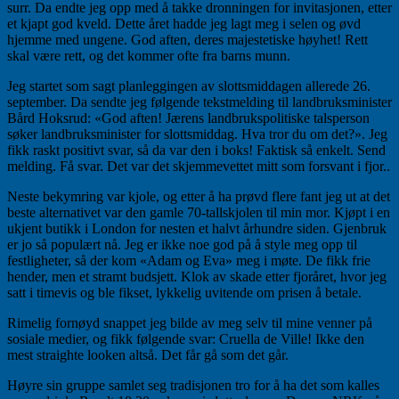
surr. Da endte jeg opp med å takke dronningen for invitasjonen, etter
et kjapt god kveld. Dette året hadde jeg lagt meg i selen og øvd
hjemme med ungene. God aften, deres majestetiske høyhet! Rett
skal være rett, og det kommer ofte fra barns munn.
Jeg startet som sagt planleggingen av slottsmiddagen allerede 26.
september. Da sendte jeg følgende tekstmelding til landbruksminister
Bård Hoksrud: «God aften! Jærens landbrukspolitiske talsperson
søker landbruksminister for slottsmiddag. Hva tror du om det?». Jeg
fikk raskt positivt svar, så da var den i boks! Faktisk så enkelt. Send
melding. Få svar. Det var det skjemmevettet mitt som forsvant i fjor..
Neste bekymring var kjole, og etter å ha prøvd flere fant jeg ut at det
beste alternativet var den gamle 70-tallskjolen til min mor. Kjøpt i en
ukjent butikk i London for nesten et halvt århundre siden. Gjenbruk
er jo så populært nå. Jeg er ikke noe god på å style meg opp til
festligheter, så der kom «Adam og Eva» meg i møte. De fikk frie
hender, men et stramt budsjett. Klok av skade etter fjoråret, hvor jeg
satt i timevis og ble fikset, lykkelig uvitende om prisen å betale.
Rimelig fornøyd snappet jeg bilde av meg selv til mine venner på
sosiale medier, og fikk følgende svar: Cruella de Ville! Ikke den
mest straighte looken altså. Det får gå som det går.
Høyre sin gruppe samlet seg tradisjonen tro for å ha det som kalles