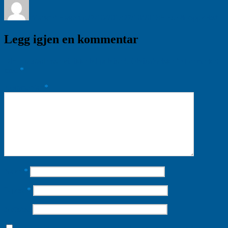
Margret Hagerup
27/10/2018
27/10/2018
Helse & oppvekst
Legg igjen en kommentar
Din e-postadresse vil ikke bli publisert.
Obligatoriske felt er merket
med
*
Kommentar
*
Navn
*
E-post
*
Nettsted