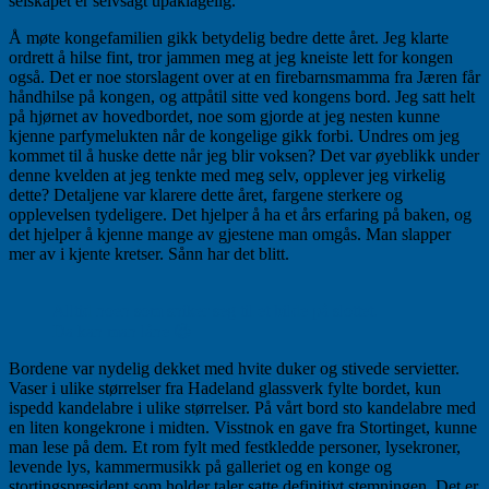
selskapet er selvsagt upåklagelig.
Å møte kongefamilien gikk betydelig bedre dette året. Jeg klarte
ordrett å hilse fint, tror jammen meg at jeg kneiste lett for kongen
også. Det er noe storslagent over at en firebarnsmamma fra Jæren får
håndhilse på kongen, og attpåtil sitte ved kongens bord. Jeg satt helt
på hjørnet av hovedbordet, noe som gjorde at jeg nesten kunne
kjenne parfymelukten når de kongelige gikk forbi. Undres om jeg
kommet til å huske dette når jeg blir voksen? Det var øyeblikk under
denne kvelden at jeg tenkte med meg selv, opplever jeg virkelig
dette? Detaljene var klarere dette året, fargene sterkere og
opplevelsen tydeligere. Det hjelper å ha et års erfaring på baken, og
det hjelper å kjenne mange av gjestene man omgås. Man slapper
mer av i kjente kretser. Sånn har det blitt.
Alltid noen som sniker seg til et bilde på slottet.
Da kan man låne 😉
Bordene var nydelig dekket med hvite duker og stivede servietter.
Vaser i ulike størrelser fra Hadeland glassverk fylte bordet, kun
ispedd kandelabre i ulike størrelser. På vårt bord sto kandelabre med
en liten kongekrone i midten. Visstnok en gave fra Stortinget, kunne
man lese på dem. Et rom fylt med festkledde personer, lysekroner,
levende lys, kammermusikk på galleriet og en konge og
stortingspresident som holder taler satte definitivt stemningen. Det er