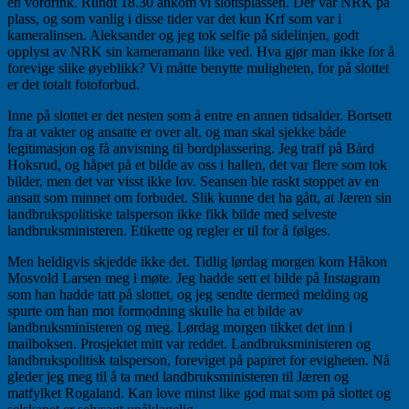
en vordrink. Rundt 18.30 ankom vi slottsplassen. Der var NRK på
plass, og som vanlig i disse tider var det kun Krf som var i
kameralinsen. Aleksander og jeg tok selfie på sidelinjen, godt
opplyst av NRK sin kameramann like ved. Hva gjør man ikke for å
forevige slike øyeblikk? Vi måtte benytte muligheten, for på slottet
er det totalt fotoforbud.
Inne på slottet er det nesten som å entre en annen tidsalder. Bortsett
fra at vakter og ansatte er over alt, og man skal sjekke både
legitimasjon og få anvisning til bordplassering. Jeg traff på Bård
Hoksrud, og håpet på et bilde av oss i hallen, det var flere som tok
bilder, men det var visst ikke lov. Seansen ble raskt stoppet av en
ansatt som minnet om forbudet. Slik kunne det ha gått, at Jæren sin
landbrukspolitiske talsperson ikke fikk bilde med selveste
landbruksministeren. Etikette og regler er til for å følges.
Men heldigvis skjedde ikke det. Tidlig lørdag morgen kom Håkon
Mosvold Larsen meg i møte. Jeg hadde sett et bilde på Instagram
som han hadde tatt på slottet, og jeg sendte dermed melding og
spurte om han mot formodning skulle ha et bilde av
landbruksministeren og meg. Lørdag morgen tikket det inn i
mailboksen. Prosjektet mitt var reddet. Landbruksministeren og
landbrukspolitisk talsperson, foreviget på papiret for evigheten. Nå
gleder jeg meg til å ta med landbruksministeren til Jæren og
matfylket Rogaland. Kan love minst like god mat som på slottet og