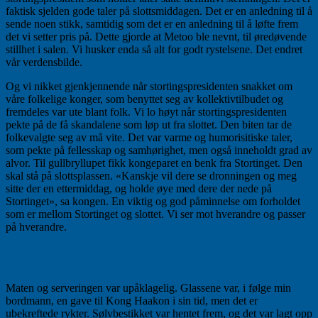
faktisk sjelden gode taler på slottsmiddagen. Det er en anledning til å
sende noen stikk, samtidig som det er en anledning til å løfte frem
det vi setter pris på. Dette gjorde at Metoo ble nevnt, til øredøvende
stillhet i salen. Vi husker enda så alt for godt rystelsene. Det endret
vår verdensbilde.
Og vi nikket gjenkjennende når stortingspresidenten snakket om
våre folkelige konger, som benyttet seg av kollektivtilbudet og
fremdeles var ute blant folk. Vi lo høyt når stortingspresidenten
pekte på de få skandalene som løp ut fra slottet. Den biten tar de
folkevalgte seg av må vite. Det var varme og humorisitiske taler,
som pekte på fellesskap og samhørighet, men også inneholdt grad av
alvor. Til gullbryllupet fikk kongeparet en benk fra Stortinget. Den
skal stå på slottsplassen. «Kanskje vil dere se dronningen og meg
sitte der en ettermiddag, og holde øye med dere der nede på
Stortinget», sa kongen. En viktig og god påminnelse om forholdet
som er mellom Stortinget og slottet. Vi ser mot hverandre og passer
på hverandre.
Lekker fireretters meny!
Maten og serveringen var upåklagelig. Glassene var, i følge min
bordmann, en gave til Kong Haakon i sin tid, men det er
ubekreftede rykter. Sølvbestikket var hentet frem, og det var lagt opp