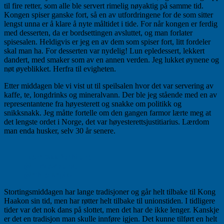
til fire retter, som alle ble servert rimelig nøyaktig på samme tid.
Kongen spiser ganske fort, så en av utfordringene for de som sitter
lengst unna er å klare å nyte måltidet i tide. For når kongen er ferdig
med desserten, da er bordsettingen avsluttet, og man forlater
spisesalen. Heldigvis er jeg en av dem som spiser fort, litt fordeler
skal man ha. For desserten var nydelig! Lun epledessert, lekkert
dandert, med smaker som av en annen verden. Jeg lukket øynene og
nøt øyeblikket. Herfra til evigheten.
Etter middagen ble vi vist ut til speilsalen hvor det var servering av
kaffe, te, longdrinks og mineralvann. Der ble jeg stående med en av
representantene fra høyesterett og snakke om politikk og
snikksnakk. Jeg måtte fortelle om den gangen farmor lærte meg at
det lengste ordet i Norge, det var høyesterettsjustitiarius. Lærdom
man enda husker, selv 30 år senere.
Tusen takk for bilder,
@h_mosvold og
@ntb_scanpix!
Stortingsmiddagen har lange tradisjoner og går helt tilbake til Kong
Haakon sin tid, men har røtter helt tilbake til unionstiden. I tidligere
tider var det nok dans på slottet, men det har de ikke lenger. Kanskje
er det en tradisjon man skulle innføre igjen. Det kunne tilført en helt