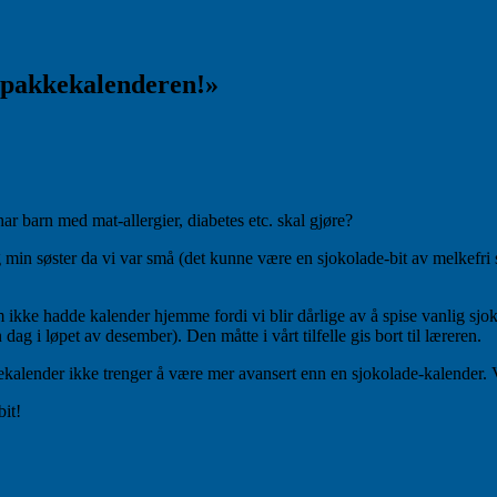
e pakkekalenderen!»
har barn med mat-allergier, diabetes etc. skal gjøre?
in søster da vi var små (det kunne være en sjokolade-bit av melkefri sjo
ikke hadde kalender hjemme fordi vi blir dårlige av å spise vanlig sjok
ag i løpet av desember). Den måtte i vårt tilfelle gis bort til læreren.
kekalender ikke trenger å være mer avansert enn en sjokolade-kalender. V
it!