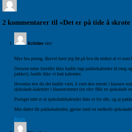
Margret Hagerup
30/11/2020
30/11/2020
Helse & oppvekst
2 kommentarer til «Det er på tide å skrot
Kristine
sier:
01/12/2020, kl. 09:56
Mye bra poeng, likevel lurer jeg litt på hva du tenker at vi som 
Dersom mine foreldre ikke hadde lagt pakkekalender til meg og m
pakker), hadde ikke vi hatt kalender.
Hvordan tror du det hadde vært, å vært den eneste i klassen som 
sjokolade-kalender i klasserommet (en elev fikk en sjokolade en d
Poenget mitt er at sjokoladekalender ikke er for alle, og at pak
Min datter får pakkekalender, gjerne med en melkefri sjokoladeb
Reply