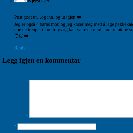
Kjersti
sier:
01/12/2020, kl. 12:00
Pust godt ut…og inn, og ut igjen ❤️
Jeg er også 4 barns mor, og jeg koser meg med å lage pakkekale
noe de trenger (som forøvrig kan være en mini tannkremtube som 
🎅🏻❤️
Reply
Legg igjen en kommentar
Din e-postadresse vil ikke bli publisert.
Obligatoriske felt er merket 
Kommentar
*
Navn
*