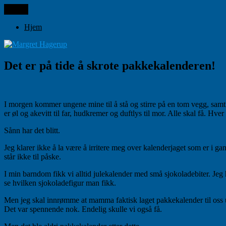
Gå
Meny
Margret Hagerup
til
innhold
Hjem
Det er på tide å skrote pakkekalenderen!
I morgen kommer ungene mine til å stå og stirre på en tom vegg, samtid
er øl og akevitt til far, hudkremer og duftlys til mor. Alle skal få. Hver
Sånn har det blitt.
Jeg klarer ikke å la være å irritere meg over kalenderjaget som er i g
står ikke til påske.
I min barndom fikk vi alltid julekalender med små sjokoladebiter. Jeg 
se hvilken sjokoladefigur man fikk.
Men jeg skal innrømme at mamma faktisk laget pakkekalender til oss unge
Det var spennende nok. Endelig skulle vi også få.