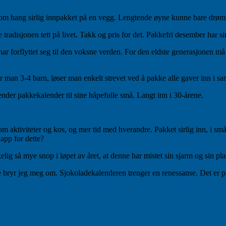
som hang sirlig innpakket på en vegg. Lengtende øyne kunne bare drømme
e tradisjonen tett på livet. Takk og pris for det. Pakkefri desember har si
å har forflyttet seg til den voksne verden. For den eldste generasjonen m
 man 3-4 barn, løser man enkelt strevet ved å pakke alle gaver inn i sa
der pakkekalender til sine håpefulle små. Langt inn i 30-årene.
om aktiviteter og kos, og mer tid med hverandre. Pakket sirlig inn, i små
lapp for dette?
 så mye snop i løpet av året, at denne har mistet sin sjarm og sin plas
tte bryr jeg meg om. Sjokoladekalenderen trenger en renessanse. Det er 