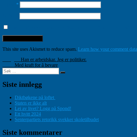
E-post
*
Nettsted
Lagre mitt navn, e-post og nettside i denne nettleseren for neste 
This site uses Akismet to reduce spam.
Learn how your comment data 
Innleggsnavigasjon
Forrige
Tidligere
Han er arbeidskar. Jeg er politiker.
Neste
innlegg:
Neste
Med kraft for å bevare
Søk
innlegg:
Søk
etter:
Siste innlegg
Diktbøkene på loftet
Staten er ikke alt
Lei av livet? Logg på Spond!
Ett hvitt 2024
Senterpartiets retorikk svekker skoletilbudet
Siste kommentarer