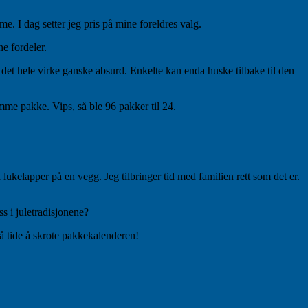
. I dag setter jeg pris på mine foreldres valg.
ne fordeler.
å det hele virke ganske absurd. Enkelte kan enda huske tilbake til den
mme pakke. Vips, så ble 96 pakker til 24.
 lukelapper på en vegg. Jeg tilbringer tid med familien rett som det er.
s i juletradisjonene?
på tide å skrote pakkekalenderen!