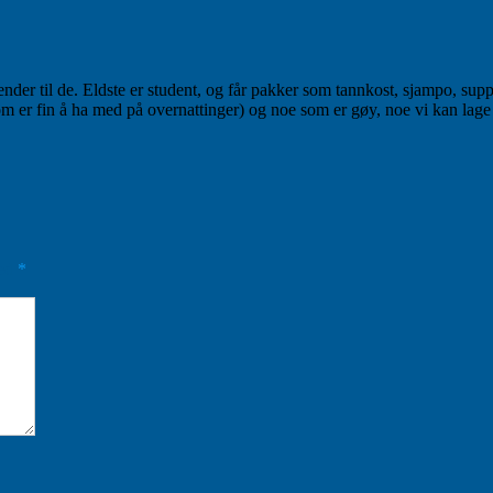
nder til de. Eldste er student, og får pakker som tannkost, sjampo, sup
er fin å ha med på overnattinger) og noe som er gøy, noe vi kan lage no
med
*