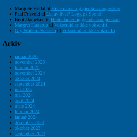
Margrete Hildal
til
Heite damer og gjemte svangerskap
Paal Frisvold
til
Lei av livet? Logg på Spond!
Berit Danielsen
til
Heite damer og gjemte svangerskap
Margret Hagerup
til
Voksentid er ikke voksenfri
Gry Wallem Nielssen
til
Voksentid er ikke voksenfri
Arkiv
januar 2026
november 2025
februar 2025
november 2024
oktober 2024
september 2024
juli 2024
mai 2024
april 2024
mars 2024
februar 2024
januar 2024
desember 2023
oktober 2023
september 2023