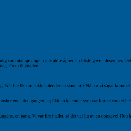
ig som utallige unger i alle aldre åpner sin første gave i desember. Det
 dag. Frem til julaften.
ang. Når ble liksom pakkekalender en standard? Nå har vi sågar kommet d
husker enda den gangen jeg fikk en kalender som var formet som et lite h
ne, en gang. Vi var fire i tallet, så det var litt av en oppgave! Hun lø