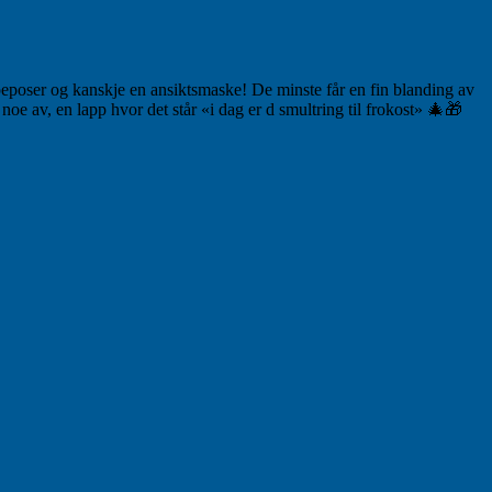
peposer og kanskje en ansiktsmaske! De minste får en fin blanding av
e av, en lapp hvor det står «i dag er d smultring til frokost» 🎄🎁