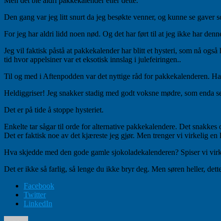
Men det ble aldri pakkekalender etter dette.
Den gang var jeg litt snurt da jeg besøkte venner, og kunne se gaver 
For jeg har aldri lidd noen nød. Og det har ført til at jeg ikke har denn
Jeg vil faktisk påstå at pakkekalender har blitt et hysteri, som nå ogs
tid hvor appelsiner var et eksotisk innslag i julefeiringen..
Til og med i Aftenpodden var det nyttige råd for pakkekalenderen. Har
Heldiggriser! Jeg snakker stadig med godt voksne mødre, som enda sen
Det er på tide å stoppe hysteriet.
Enkelte tar sågar til orde for alternative pakkekalendere. Det snakkes 
Det er faktisk noe av det kjæreste jeg gjør. Men trenger vi virkelig en 
Hva skjedde med den gode gamle sjokoladekalenderen? Spiser vi virkelig
Det er ikke så farlig, så lenge du ikke bryr deg. Men søren heller, de
Facebook
Twitter
LinkedIn
Forfatter
Publisert
Kategorier