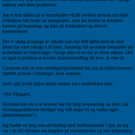
folkene mot disse politkerne.
Jeg er helt sikker på at demokratiet vil bli svekket dersom det skjer.
Debattene blir bedre av mangfoldet, men det fordrer at debatten
baseres på kunnskap, og ikke på fordommer og sleivete
kommentarer.
Det er riktig at mange av sakene som har blitt løftet frem de siste
årene har vært viktige å få frem. Samtidig må en minne hverandre på
at flertallet av folkevalgte i Norge ikke er en del av disse sakene. Det
er også et problem at kreativ historiefortelling får leve, år etter år.
Gjennom seks år som stortingsrepresentant har jeg nå måttet forsvare
møtefri periode i Stortinget, hver sommer.
Sent i går kveld tikket denne mailen inn i mailboksen min:
«Hei Margaret.
Hvordan kan du si at lærerne har for lang avspasering og ferie, når
Stortingspolitikerne bevilger seg 108 dager fri og vedtar egen
lønnsforhøyelse?»
Jeg hadde en lang sms-utveksling med vedkommende i fjor, da jeg
var i en del debatter om lengden på sommerferien og min bekymring