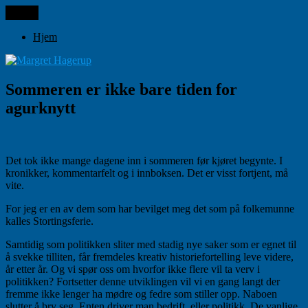
Gå
Meny
Margret Hagerup
til
innhold
Hjem
Sommeren er ikke bare tiden for
agurknytt
Det tok ikke mange dagene inn i sommeren før kjøret begynte. I
kronikker, kommentarfelt og i innboksen. Det er visst fortjent, må
vite.
For jeg er en av dem som har bevilget meg det som på folkemunne
kalles Stortingsferie.
Samtidig som politikken sliter med stadig nye saker som er egnet til
å svekke tilliten, får fremdeles kreativ historiefortelling leve videre,
år etter år. Og vi spør oss om hvorfor ikke flere vil ta verv i
politikken? Fortsetter denne utviklingen vil vi en gang langt der
fremme ikke lenger ha mødre og fedre som stiller opp. Naboen
slutter å bry seg. Enten driver man bedrift, eller politikk. De vanlige