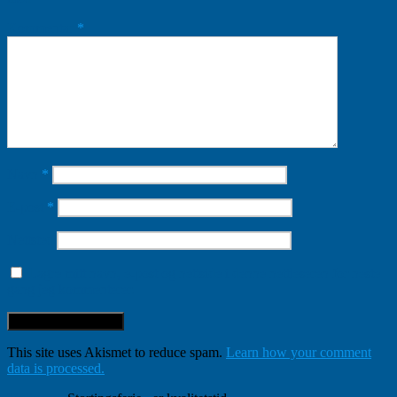
Kommentar
*
Navn
*
E-post
*
Nettsted
Lagre mitt navn, e-post og nettside i denne nettleseren for neste
gang jeg kommenterer.
This site uses Akismet to reduce spam.
Learn how your comment
data is processed.