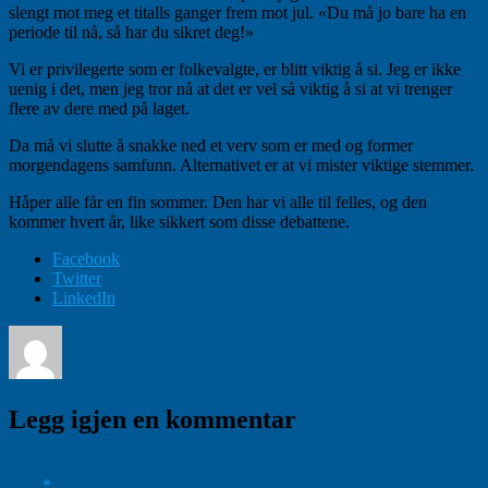
slengt mot meg et titalls ganger frem mot jul. «Du må jo bare ha en
periode til nå, så har du sikret deg!»
Vi er privilegerte som er folkevalgte, er blitt viktig å si. Jeg er ikke
uenig i det, men jeg tror nå at det er vel så viktig å si at vi trenger
flere av dere med på laget.
Da må vi slutte å snakke ned et verv som er med og former
morgendagens samfunn. Alternativet er at vi mister viktige stemmer.
Håper alle får en fin sommer. Den har vi alle til felles, og den
kommer hvert år, like sikkert som disse debattene.
Facebook
Twitter
LinkedIn
Forfatter
Publisert
Kategorier
Margret Hagerup
24/06/2023
Helse & oppvekst
Legg igjen en kommentar
Din e-postadresse vil ikke bli publisert.
Obligatoriske felt er merket
med
*