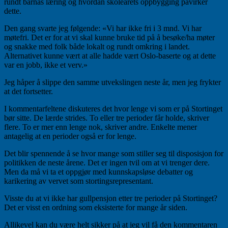
rundt barnas læring og hvordan skoleårets oppbygging påvirker
dette.
Den gang svarte jeg følgende: «Vi har ikke fri i 3 mnd. Vi har
møtefri. Det er for at vi skal kunne bruke tid på å besøke/ha møter
og snakke med folk både lokalt og rundt omkring i landet.
Alternativet kunne vært at alle hadde vært Oslo-baserte og at dette
var en jobb, ikke et verv.»
Jeg håper å slippe den samme utvekslingen neste år, men jeg frykter
at det fortsetter.
I kommentarfeltene diskuteres det hvor lenge vi som er på Stortinget
bør sitte. De lærde strides. To eller tre perioder får holde, skriver
flere. To er mer enn lenge nok, skriver andre. Enkelte mener
antagelig at en perioder også er for lenge.
Det blir spennende å se hvor mange som stiller seg til disposisjon for
politikken de neste årene. Det er ingen tvil om at vi trenger dere.
Men da må vi ta et oppgjør med kunnskapsløse debatter og
karikering av vervet som stortingsrepresentant.
Visste du at vi ikke har gullpensjon etter tre perioder på Stortinget?
Det er visst en ordning som eksisterte for mange år siden.
Allikevel kan du være helt sikker på at jeg vil få den kommentaren