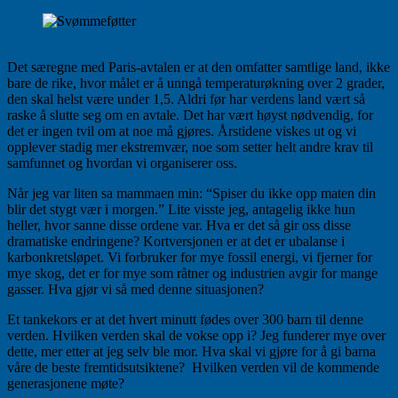
Skotøy for fremtiden?
Det særegne med Paris-avtalen er at den omfatter samtlige land, ikke
bare de rike, hvor målet er å unngå temperaturøkning over 2 grader,
den skal helst være under 1,5. Aldri før har verdens land vært så
raske å slutte seg om en avtale. Det har vært høyst nødvendig, for
det er ingen tvil om at noe må gjøres. Årstidene viskes ut og vi
opplever stadig mer ekstremvær, noe som setter helt andre krav til
samfunnet og hvordan vi organiserer oss.
Når jeg var liten sa mammaen min: “Spiser du ikke opp maten din
blir det stygt vær i morgen.” Lite visste jeg, antagelig ikke hun
heller, hvor sanne disse ordene var. Hva er det så gir oss disse
dramatiske endringene? Kortversjonen er at det er ubalanse i
karbonkretsløpet. Vi forbruker for mye fossil energi, vi fjerner for
mye skog, det er for mye som råtner og industrien avgir for mange
gasser. Hva gjør vi så med denne situasjonen?
Et tankekors er at det hvert minutt fødes over 300 barn til denne
verden. Hvilken verden skal de vokse opp i? Jeg funderer mye over
dette, mer etter at jeg selv ble mor. Hva skal vi gjøre for å gi barna
våre de beste fremtidsutsiktene? Hvilken verden vil de kommende
generasjonene møte?