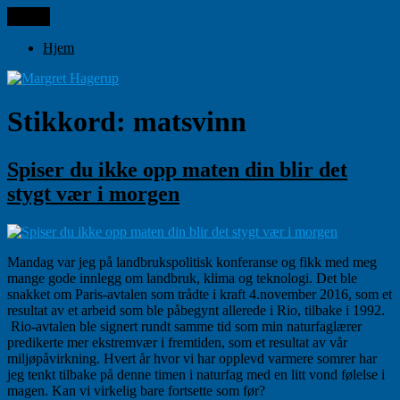
Gå
Meny
Margret Hagerup
til
innhold
Hjem
Stikkord:
matsvinn
Spiser du ikke opp maten din blir det
stygt vær i morgen
Mandag var jeg på landbrukspolitisk konferanse og fikk med meg
mange gode innlegg om landbruk, klima og teknologi. Det ble
snakket om Paris-avtalen som trådte i kraft 4.november 2016, som et
resultat av et arbeid som ble påbegynt allerede i Rio, tilbake i 1992.
Rio-avtalen ble signert rundt samme tid som min naturfaglærer
predikerte mer ekstremvær i fremtiden, som et resultat av vår
miljøpåvirkning. Hvert år hvor vi har opplevd varmere somrer har
jeg tenkt tilbake på denne timen i naturfag med en litt vond følelse i
magen. Kan vi virkelig bare fortsette som før?