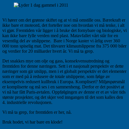
Lyder 1 dag gammel i 2011
Vi hører om det grønne skiftet og at vi må omstille oss. Bærekraft er
ikke bare et moteord, det forteller noe om hvordan vi må tenke, i alt
vi gjør. Fremtiden vår ligger i å bruke det fornybare og biologiske, vi
kan ikke bare fylle verden med plast. Matavfallet vårt står for en
vesentlig del av utslippene. Bare i Norge kaster vi årlig over 360
000 tonn spiselig mat. Det tilsvarer klimautslippene fra 375 000 biler
og verdier for 20 milliarder hvert år. Vi må ta grep.
Det snakkes mye om olje og gass, konsekvensutredning og
fremtiden for denne næringen. Sett i et nasjonalt perspektiv er dette
næringer som gir utslipp, men i et globalt perspektiv er det elementer
som er med på å redusere de totale utslippene, som følge av
eksempelvis redusert kullbruk i Europa. Komplisert? Miljøspørsmål
er kompliserte og må ses i en sammenheng. Derfor er det positivt at
vi nå har fått Paris-avtalen. Oppfølgingen av denne er et av våre tids
største prosjekter, og det skjer ved inngangen til det som kalles den
4. industrielle revolusjonen.
Vi må ta grep, for fremtiden er her, nå.
Bruk hodet, vi har bare en klode!