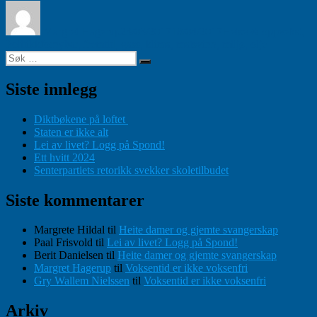
Forfatter
Publisert
Kategorier
Margret Hagerup
23/03/2017
18/04/2017
Helse & oppvekst
,
Stikkord
Politikk
fornybar
,
fremtid
,
gass
,
klima
,
matsvinn
,
miljø
,
olje
Søk
Søk
etter:
Siste innlegg
Diktbøkene på loftet
Staten er ikke alt
Lei av livet? Logg på Spond!
Ett hvitt 2024
Senterpartiets retorikk svekker skoletilbudet
Siste kommentarer
Margrete Hildal
til
Heite damer og gjemte svangerskap
Paal Frisvold
til
Lei av livet? Logg på Spond!
Berit Danielsen
til
Heite damer og gjemte svangerskap
Margret Hagerup
til
Voksentid er ikke voksenfri
Gry Wallem Nielssen
til
Voksentid er ikke voksenfri
Arkiv