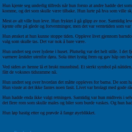
Hun kjente seg underlig tilfreds når hun forsto at andre hadde det so
komme, og det som skulle være tilbake. Hun lurte på hva som ville skj
Mest av alt ville hun leve. Hun fryktet å gå glipp av noe. Samtidig le
kjente ofte på glede og forventninger, men det var ventetiden som var 
Hun ønsket at hun kunne stoppe tiden. Oppleve livet gjennom barndo
valg som skulle tas. Det var nok å bare være.
Hun undret seg over lydene i huset. Plutselig var det helt stille. I d
varmere årstider utenfor døra. Sola tittet lystig frem og gav håp om bed
Ved siden av henne lå et brukt munnbind. Et sterkt symbol på nåtiden
fått de voksnes tidsramme nå.
Hun undret seg over hvordan det måtte oppleves for barna. De som hadde
Hun visste at det ikke fantes noen fasit. Livet var brolagt med gode r
Hun hadde enda ikke valgt retningen. Samtidig var hun midtveis i selve
det flere rom som skulle males og biler som burde vaskes. Og hun 
Hun løp hastig etter og prøvde å fange øyeblikket.