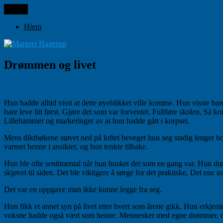
Gå
Meny
Margret Hagerup
til
innhold
Hjem
Drømmen og livet
Hun hadde alltid visst at dette øyeblikket ville komme. Hun visste bar
bare leve litt først. Gjøre det som var forventet. Fullføre skolen. S
Lillehammer og markeringer av at hun hadde gått i korpset.
Mens diktbøkene støvet ned på loftet beveget hun seg stadig lenger b
varmet henne i ansiktet, og hun tenkte tilbake.
Hun ble ofte sentimental når hun husket det som en gang var. Hun drøm
skjøvet til siden. Det ble viktigere å sørge for det praktiske. Det ene 
Det var en oppgave man ikke kunne legge fra seg.
Hun fikk et annet syn på livet etter hvert som årene gikk. Hun erkjen
voksne hadde også vært som henne. Mennesker med egne drømmer, mål 