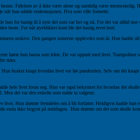
m henne. Følelsen av å ikke være alene og samtidig være menneskelig. H
e når hun nådde endestasjonen. Hva som ville fortsette.
vde hun for hastig til å nyte det som var her og nå. For det var alltid 
den beste. For når øyeblikket kom ble det hastig revet bort.
mmens urskive. Den gangen somrene opplevdes som år. Hun hadde all ve
et fjerne hørte hun barna som lekte. De var opptatt med livet. Trampolin
re tider.
. Hun husket knapt hvordan livet var før pandemien. Selv om det knapt h
 hele livet foran seg. Hun var også bekymret for hvordan det skulle gå.
åd. Men det var den enkelte som måtte ta valgene.
 livet. Hun drømte fremdeles om å bli forfatter. Heldigvis hadde hun en
hadde enda ikke begynt på middagen. Hun drømte om det som skulle kom