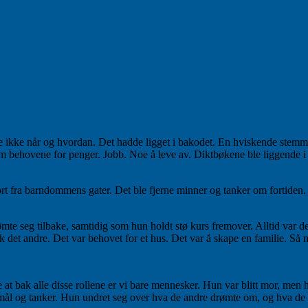
e ikke når og hvordan. Det hadde ligget i bakodet. En hviskende stemme.
å kom behovene for penger. Jobb. Noe å leve av. Diktbøkene ble liggende
ort fra barndommens gater. Det ble fjerne minner og tanker om fortiden
te seg tilbake, samtidig som hun holdt stø kurs fremover. Alltid var d
tok det andre. Det var behovet for et hus. Det var å skape en familie. Så
te at bak alle disse rollene er vi bare mennesker. Hun var blitt mor, m
og tanker. Hun undret seg over hva de andre drømte om, og hva de ten