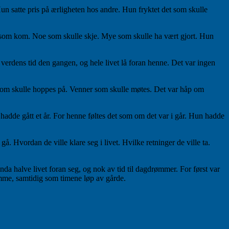
un satte pris på ærligheten hos andre. Hun fryktet det som skulle
noe som kom. Noe som skulle skje. Mye som skulle ha vært gjort. Hun
rdens tid den gangen, og hele livet lå foran henne. Det var ingen
er som skulle hoppes på. Venner som skulle møtes. Det var håp om
adde gått et år. For henne føltes det som om det var i går. Hun hadde
 Hvordan de ville klare seg i livet. Hvilke retninger de ville ta.
da halve livet foran seg, og nok av tid til dagdrømmer. For først var
me, samtidig som timene løp av gårde.