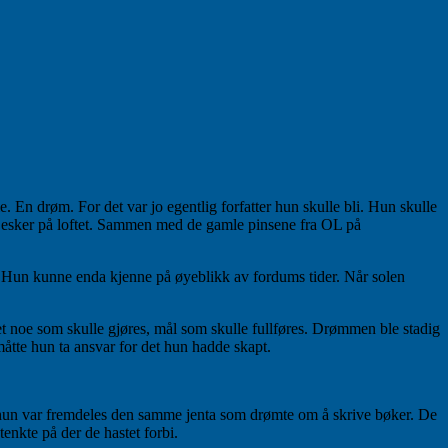
 En drøm. For det var jo egentlig forfatter hun skulle bli. Hun skulle
 i esker på loftet. Sammen med de gamle pinsene fra OL på
. Hun kunne enda kjenne på øyeblikk av fordums tider. Når solen
et noe som skulle gjøres, mål som skulle fullføres. Drømmen ble stadig
 måtte hun ta ansvar for det hun hadde skapt.
en hun var fremdeles den samme jenta som drømte om å skrive bøker. De
kte på der de hastet forbi.