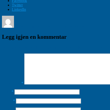
Facebook
Twitter
LinkedIn
Forfatter
Publisert
Kategorier
Margret Hagerup
03/04/2021
Helse & oppvekst
Legg igjen en kommentar
Din e-postadresse vil ikke bli publisert.
Obligatoriske felt er merket 
Kommentar
*
Navn
*
E-post
*
Nettsted