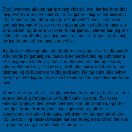
Etter hvert som alderen har ført meg videre i livet, har jeg forundret
meg over hvor relativt alder er. 40-åringer av i dag er nærmest som
20-åringer å regne, 60-åringer kun “midtveis” i livet. Jeg husker
godt når jeg var 16 år, det var det tidspunktet jeg definerte meg selv
som voksen, og de som var over 40 var gamle. I ettertid kan jeg se at
dette ikke var tilfelle, og at jeg hadde mange erfaringer å gjøre meg,
før jeg kunne definere meg som voksen.
Jeg husker videre at mine oldeforeldre den gangen var veldig gamle.
Alle bodde på gamlehjem, hadde faste besøkstider, og aktiviteter å
fylle dagene med. De var ikke stort eldre enn det det mine barns
oldeforeldre er i dag. Det er rart, fordi mine barns oldeforeldre bor
hjemme, og de klarer seg veldig godt selv. De har enda ikke behov
for hjelp i hverdagen, utover den bistanden familiemedlemmer bidrar
med.
Mine barn er født inn i en digital verden, hvor mor og far har telefon
som en naturlig forlengelse av både hender og ører. For deres
oldemor oppleves den nyeste telefonen som litt fremmed, og tidvis
umulig å bruke. Endringene i dag skjer raskt, og aldri har
generasjonene opplevd så mange tekniske nyvinninger, på så kort
tid. Telefoni- og musikkbransjen har endret seg i rekordfart, det som
er populært i dag, er ofte utdatert i morgen.