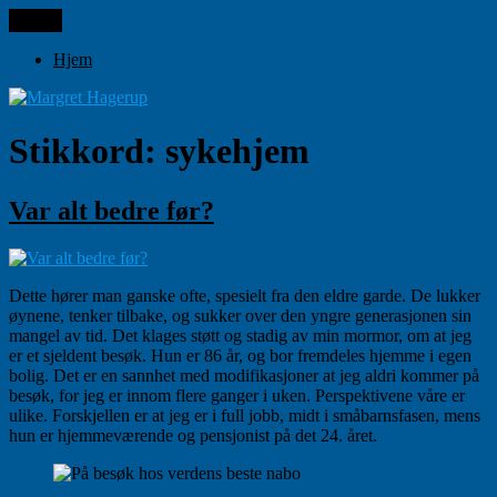
Gå
Meny
Margret Hagerup
til
innhold
Hjem
Stikkord:
sykehjem
Var alt bedre før?
Dette hører man ganske ofte, spesielt fra den eldre garde. De lukker
øynene, tenker tilbake, og sukker over den yngre generasjonen sin
mangel av tid. Det klages støtt og stadig av min mormor, om at jeg
er et sjeldent besøk. Hun er 86 år, og bor fremdeles hjemme i egen
bolig. Det er en sannhet med modifikasjoner at jeg aldri kommer på
besøk, for jeg er innom flere ganger i uken. Perspektivene våre er
ulike. Forskjellen er at jeg er i full jobb, midt i småbarnsfasen, mens
hun er hjemmeværende og pensjonist på det 24. året.
På besøk hos verdens beste nabo