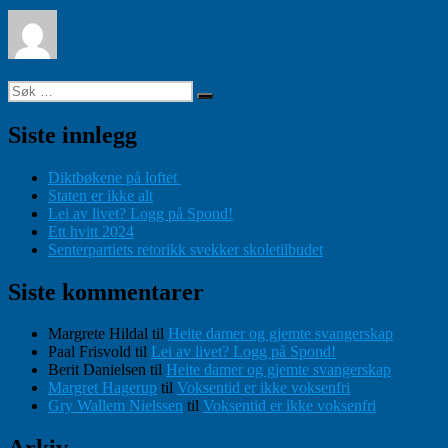
Forfatter
Publisert
Kategorier
Margret Hagerup
09/12/2016
18/04/2017
Helse & oppvekst
,
Stikkord
Velferd
endring
,
gamlehjem
,
sykehjem
,
velferd
Søk
Søk
etter:
Siste innlegg
Diktbøkene på loftet
Staten er ikke alt
Lei av livet? Logg på Spond!
Ett hvitt 2024
Senterpartiets retorikk svekker skoletilbudet
Siste kommentarer
Margrete Hildal
til
Heite damer og gjemte svangerskap
Paal Frisvold
til
Lei av livet? Logg på Spond!
Berit Danielsen
til
Heite damer og gjemte svangerskap
Margret Hagerup
til
Voksentid er ikke voksenfri
Gry Wallem Nielssen
til
Voksentid er ikke voksenfri