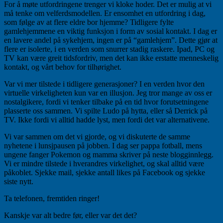
For å møte utfordringene trenger vi kloke hoder. Det er mulig at vi
må tenke om velferdsmodellen. Er ensomhet en utfordring i dag,
som følge av at flere eldre bor hjemme? Tidligere fylte
gamlehjemmene en viktig funksjon i form av sosial kontakt. I dag er
en lavere andel på sykehjem, ingen er på “gamlehjem”. Dette gjør at
flere er isolerte, i en verden som snurrer stadig raskere. Ipad, PC og
TV kan være greit tidsfordriv, men det kan ikke erstatte menneskelig
kontakt, og vårt behov for tilhørighet.
Var vi mer tilstede i tidligere generasjoner? I en verden hvor den
virtuelle virkeligheten kun var en illusjon. Jeg tror mange av oss er
nostalgikere, fordi vi tenker tilbake på en tid hvor forutsetningene
plasserte oss sammen. Vi spilte Ludo på hytta, eller så Derrick på
TV. Ikke fordi vi alltid hadde lyst, men fordi det var alternativene.
Vi var sammen om det vi gjorde, og vi diskuterte de samme
nyhetene i lunsjpausen på jobben. I dag ser pappa fotball, mens
ungene fanger Pokemon og mamma skriver på neste blogginnlegg.
Vi er mindre tilstede i hverandres virkelighet, og skal alltid være
påkoblet. Sjekke mail, sjekke antall likes på Facebook og sjekke
siste nytt.
Ta telefonen, fremtiden ringer!
Kanskje var alt bedre før, eller var det det?